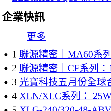
企業快訊
更多
1
聯源精密｜MA60系列
2
聯源精密｜CF系列：1
3
光寶科技五月份全球
4
XLN/XLC系列： 25W
5
XLG-240/320-48-A