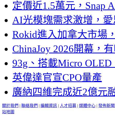
定價近1.5萬元，Snap
AI光模塊需求激增，愛
Rokid進入加拿大市
ChinaJoy 2026
93g、搭載Micro OL
英偉達官宣CPO量產
廣納四維完成近2億元
關於我們
|
聯絡我們
|
編輯資訊
|
人才招募
|
媒體中心
|
發佈新聞
站地圖