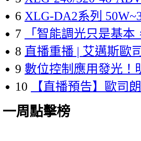
6
XLG-DA2系列 50W~3
7
「智能調光只是基本
8
直播重播 | 艾邁斯歐
9
數位控制應用發光！
10
【直播預告】歐司
一周點擊榜