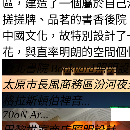
區，建造了一個屬於自己
搓搓牌、品茗的書香後院
中國文化，故特別設計了
花，與直率明朗的空間個
台北書院 Bookyard照明
太原市長風商務區汾河夜景
格拉斯頓伯裡音...
70oN Ar...