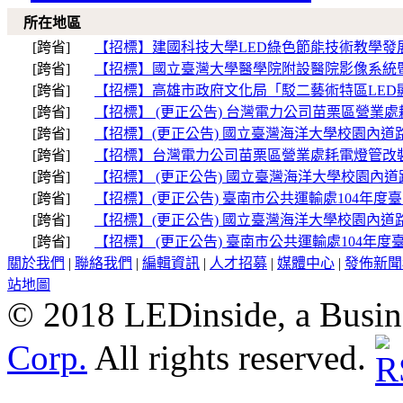
所在地區
[跨省]
【招標】建國科技大學LED綠色節能技術教學發
[跨省]
【招標】國立臺灣大學醫學院附設醫院影像系統暨
[跨省]
【招標】高雄市政府文化局「駁二藝術特區LED
[跨省]
【招標】 (更正公告) 台灣電力公司苗栗區營業處
[跨省]
【招標】(更正公告) 國立臺灣海洋大學校園內道
[跨省]
【招標】台灣電力公司苗栗區營業處耗電燈管改裝
[跨省]
【招標】 (更正公告) 國立臺灣海洋大學校園內
[跨省]
【招標】(更正公告) 臺南市公共運輸處104年
[跨省]
【招標】(更正公告) 國立臺灣海洋大學校園內道
[跨省]
【招標】 (更正公告) 臺南市公共運輸處104年
關於我們
|
聯絡我們
|
編輯資訊
|
人才招募
|
媒體中心
|
發佈新聞
站地圖
© 2018 LEDinside, a Busin
Corp.
All rights reserved.