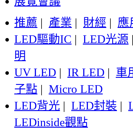
展覽會議
推薦
|
產業
|
財經
|
應
LED驅動IC
|
LED光源
明
UV LED
|
IR LED
|
車
子點
|
Micro LED
LED背光
|
LED封裝
|
LEDinside觀點