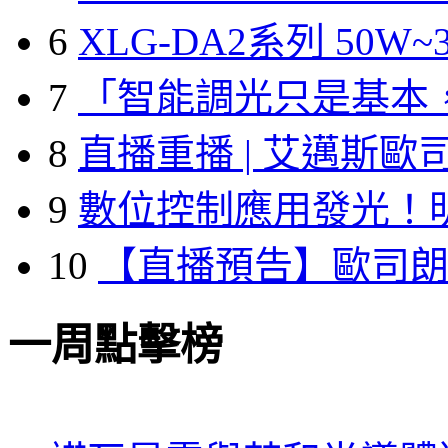
6
XLG-DA2系列 50W~3
7
「智能調光只是基本
8
直播重播 | 艾邁斯歐
9
數位控制應用發光！
10
【直播預告】歐司
一周點擊榜