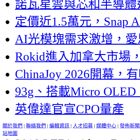
諾瓦星雲與芯和半導體達
定價近1.5萬元，Snap
AI光模塊需求激增，愛
Rokid進入加拿大市
ChinaJoy 2026
93g、搭載Micro OL
英偉達官宣CPO量產
關於我們
|
聯絡我們
|
編輯資訊
|
人才招募
|
媒體中心
|
發佈新聞
站地圖