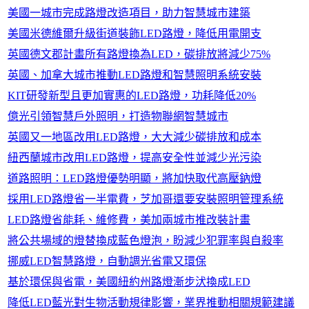
美國一城市完成路燈改造項目，助力智慧城市建築
美國米德維爾升級街道裝飾LED路燈，降低用電開支
英國德文郡計畫所有路燈換為LED，碳排放將減少75%
英國、加拿大城市推動LED路燈和智慧照明系統安裝
KIT研發新型且更加實惠的LED路燈，功耗降低20%
億光引領智慧戶外照明，打造物聯網智慧城市
英國又一地區改用LED路燈，大大減少碳排放和成本
紐西蘭城市改用LED路燈，提高安全性並減少光污染
道路照明：LED路燈優勢明顯，將加快取代高壓鈉燈
採用LED路燈省一半電費，芝加哥還要安裝照明管理系統
LED路燈省能耗、維修費，美加兩城市推改裝計畫
將公共場域的燈替換成藍色燈泡，盼減少犯罪率與自殺率
挪威LED智慧路燈，自動調光省電又環保
基於環保與省電，美國紐約州路燈漸步汱換成LED
降低LED藍光對生物活動規律影響，業界推動相關規範建議