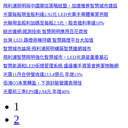
飛利浦照明與中國電信策略結盟，加速推進智慧城市建設
光寶每股現金股利達2.92元 LED光電半導體事業亮眼
光聯現金股利加碼至每股2.5元，股息殖利率達10%
結合連網/感測技術 智慧照明應用百花齊放
台灣 LED 路燈商機持續 智慧路燈平台大加值
智慧城市論壇:飛利浦照明構築智慧連網城市
飛利浦智慧照明強化智慧城市，LED光源是重要基石
智慧能源和LED街燈管理系統 盛達攜手資策會進軍物聯網
光寶11月合併營收達213.4億元 年增13%
佰鴻Q3本業轉盈，下游封裝營運表現佳
光寶前三季EPS達2.94元 年增46%
1
2