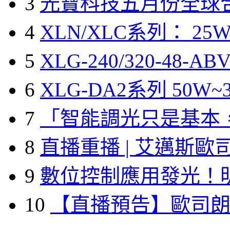
3
光寶科技五月份全球
4
XLN/XLC系列： 25W
5
XLG-240/320-48-A
6
XLG-DA2系列 50W~3
7
「智能調光只是基本
8
直播重播 | 艾邁斯歐
9
數位控制應用發光！
10
【直播預告】歐司