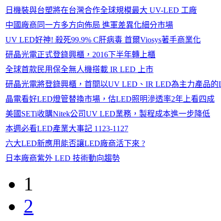
日機裝與台塑將在台灣合作全球規模最大 UV-LED 工廠
中國廠商同一方多方向佈局 進軍差異化細分市場
UV LED好神! 殺死99.9% C肝病毒 首爾Viosys著手商業化
研晶光電正式登錄興櫃，2016下半年轉上櫃
全球首款民用保全無人機搭載 IR LED 上市
研晶光電將登錄興櫃，首間以UV LED、IR LED為主力產品的
晶電看好LED燈管替換市場，估LED照明滲透率2年上看四成
美國SETi收購Nitek公司UV LED業務，製程成本進一步降低
本週必看LED產業大事記 1123-1127
六大LED新應用能否讓LED廠商活下來 ?
日本廠商紫外 LED 技術動向趨勢
1
2