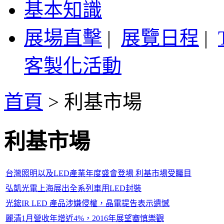
基本知識
展場直擊
|
展覽日程
|
客製化活動
首頁
>
利基市場
利基市場
台灣照明以及LED產業年度盛會登場 利基市場受矚目
弘凱光電上海展出全系列車用LED封裝
光鋐IR LED 產品涉嫌侵權，晶電提告表示遺憾
麗清1月營收年增近4%，2016年展望審慎樂觀