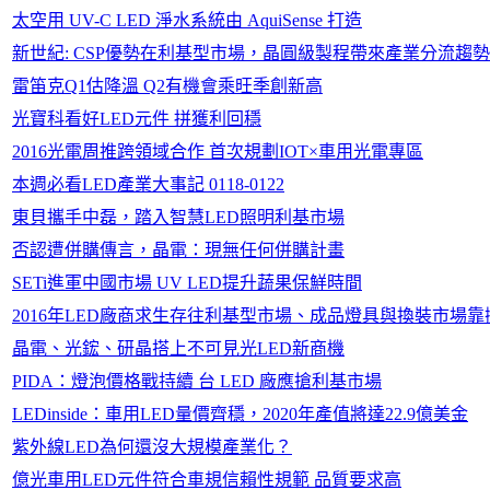
太空用 UV-C LED 淨水系統由 AquiSense 打造
新世紀: CSP優勢在利基型市場，晶圓級製程帶來產業分流趨勢
雷笛克Q1估降溫 Q2有機會乘旺季創新高
光寶科看好LED元件 拼獲利回穩
2016光電周推跨領域合作 首次規劃IOT×車用光電專區
本週必看LED產業大事記 0118-0122
東貝攜手中磊，踏入智慧LED照明利基市場
否認遭併購傳言，晶電：現無任何併購計畫
SETi進軍中國市場 UV LED提升蔬果保鮮時間
2016年LED廠商求生存往利基型市場、成品燈具與換裝市場靠
晶電、光鋐、研晶搭上不可見光LED新商機
PIDA：燈泡價格戰持續 台 LED 廠應搶利基市場
LEDinside：車用LED量價齊穩，2020年產值將達22.9億美金
紫外線LED為何還沒大規模產業化？
億光車用LED元件符合車規信賴性規範 品質要求高