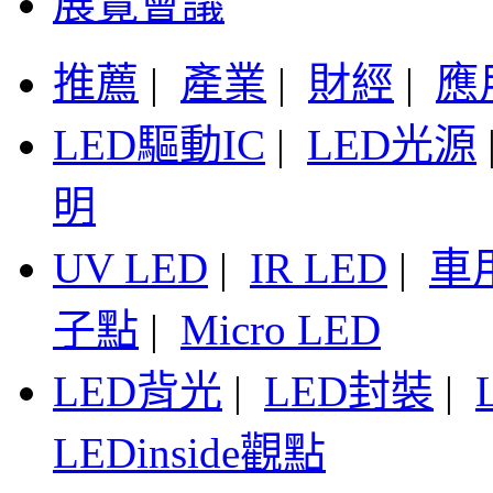
展覽會議
推薦
|
產業
|
財經
|
應
LED驅動IC
|
LED光源
明
UV LED
|
IR LED
|
車
子點
|
Micro LED
LED背光
|
LED封裝
|
LEDinside觀點