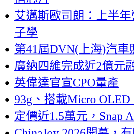
艾邁斯歐司朗：上半年
子學
第41屆DVN(上海)
廣納四維完成近2億元
英偉達官宣CPO量產
93g、搭載Micro OL
定價近1.5萬元，Snap
ChinaJoy 2026