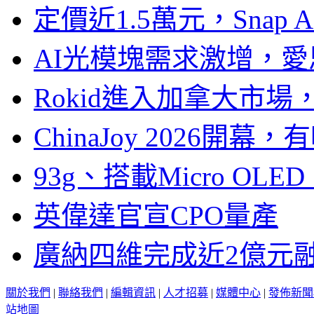
定價近1.5萬元，Snap
AI光模塊需求激增，愛
Rokid進入加拿大市
ChinaJoy 2026
93g、搭載Micro OL
英偉達官宣CPO量產
廣納四維完成近2億元
關於我們
|
聯絡我們
|
編輯資訊
|
人才招募
|
媒體中心
|
發佈新聞
站地圖