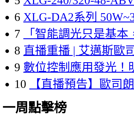
5
XLG-240/320-48-A
6
XLG-DA2系列 50W~3
7
「智能調光只是基本
8
直播重播 | 艾邁斯歐
9
數位控制應用發光！
10
【直播預告】歐司
一周點擊榜