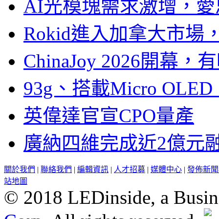
AI光模塊需求激增，愛
Rokid進入加拿大市
ChinaJoy 2026
93g、搭載Micro OL
英偉達官宣CPO量產
廣納四維完成近2億元
關於我們
|
聯絡我們
|
編輯資訊
|
人才招募
|
媒體中心
|
發佈新聞
站地圖
© 2018 LEDinside, a Busin