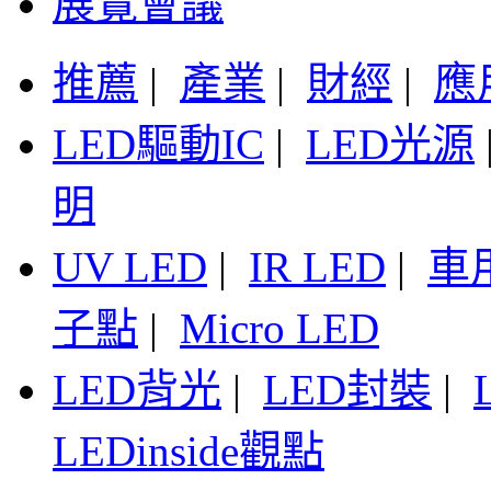
展覽會議
推薦
|
產業
|
財經
|
應
LED驅動IC
|
LED光源
明
UV LED
|
IR LED
|
車
子點
|
Micro LED
LED背光
|
LED封裝
|
LEDinside觀點