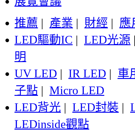
展覽會議
推薦
|
產業
|
財經
|
應
LED驅動IC
|
LED光源
明
UV LED
|
IR LED
|
車
子點
|
Micro LED
LED背光
|
LED封裝
|
LEDinside觀點