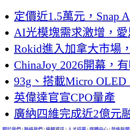
定價近1.5萬元，Snap
AI光模塊需求激增，愛
Rokid進入加拿大市
ChinaJoy 2026
93g、搭載Micro OL
英偉達官宣CPO量產
廣納四維完成近2億元
關於我們
|
聯絡我們
|
編輯資訊
|
人才招募
|
媒體中心
|
發佈新聞