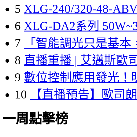
5
XLG-240/320-48-A
6
XLG-DA2系列 50W~3
7
「智能調光只是基本
8
直播重播 | 艾邁斯歐
9
數位控制應用發光！
10
【直播預告】歐司
一周點擊榜