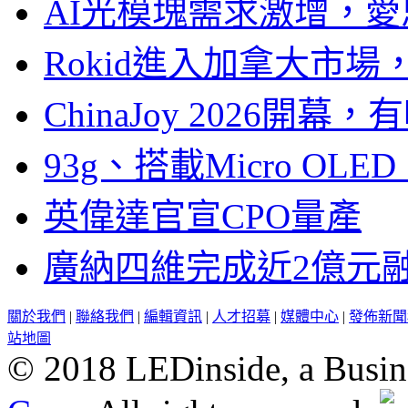
AI光模塊需求激增，愛
Rokid進入加拿大市
ChinaJoy 2026
93g、搭載Micro OL
英偉達官宣CPO量產
廣納四維完成近2億元
關於我們
|
聯絡我們
|
編輯資訊
|
人才招募
|
媒體中心
|
發佈新聞
站地圖
© 2018 LEDinside, a Busin