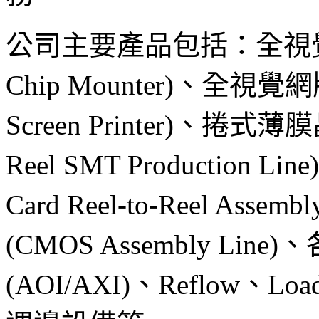
公司主要產品包括：全視覺全功能
Chip Mounter)、全視覺網
Screen Printer)、捲式
Reel SMT Production
Card Reel-to-Reel Ass
(CMOS Assembly Li
(AOI/AXI)、Reflow、Lo