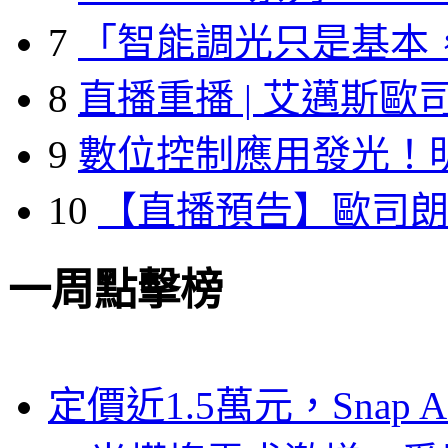
7
「智能調光只是基本
8
直播重播 | 艾邁斯歐
9
數位控制應用發光！
10
【直播預告】歐司
一周點擊榜
定價近1.5萬元，Snap