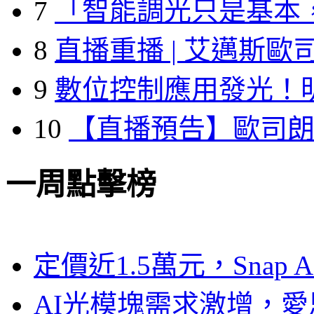
7
「智能調光只是基本
8
直播重播 | 艾邁斯歐
9
數位控制應用發光！
10
【直播預告】歐司
一周點擊榜
定價近1.5萬元，Snap
AI光模塊需求激增，愛