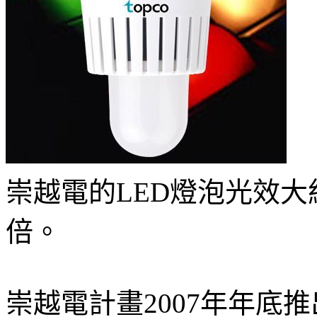
崇越電的LED燈泡光效大
倍。
崇越電計畫2007年年底推