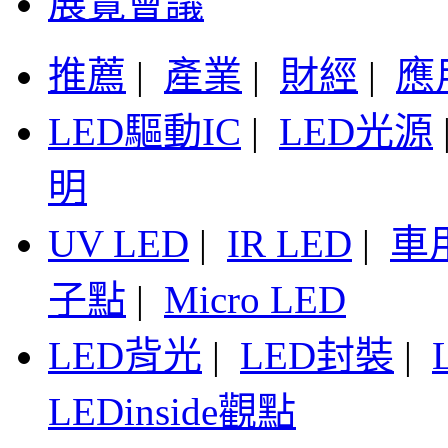
展覽會議
推薦
|
產業
|
財經
|
應
LED驅動IC
|
LED光源
明
UV LED
|
IR LED
|
車
子點
|
Micro LED
LED背光
|
LED封裝
|
LEDinside觀點