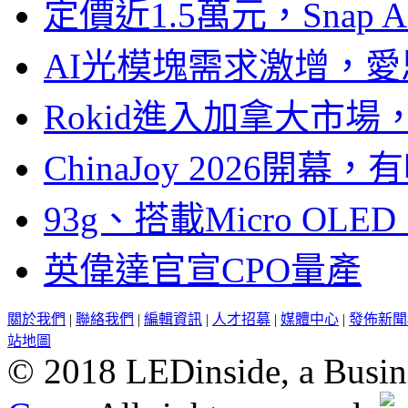
定價近1.5萬元，Snap
AI光模塊需求激增，愛
Rokid進入加拿大市
ChinaJoy 2026
93g、搭載Micro OL
英偉達官宣CPO量產
關於我們
|
聯絡我們
|
編輯資訊
|
人才招募
|
媒體中心
|
發佈新聞
站地圖
© 2018 LEDinside, a Busin