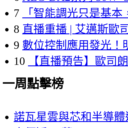
7
「智能調光只是基本
8
直播重播 | 艾邁斯歐
9
數位控制應用發光！
10
【直播預告】歐司
一周點擊榜
諾瓦星雲與芯和半導體達