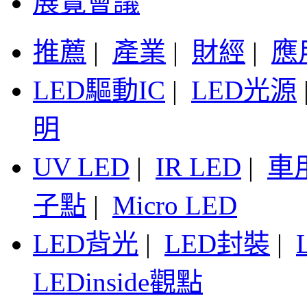
展覽會議
推薦
|
產業
|
財經
|
應
LED驅動IC
|
LED光源
明
UV LED
|
IR LED
|
車
子點
|
Micro LED
LED背光
|
LED封裝
|
LEDinside觀點