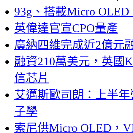
93g、搭載Micro OL
英偉達官宣CPO量產
廣納四維完成近2億元
融資210萬美元，英國Ku
信芯片
艾邁斯歐司朗：上半年
子學
索尼供Micro OLED，