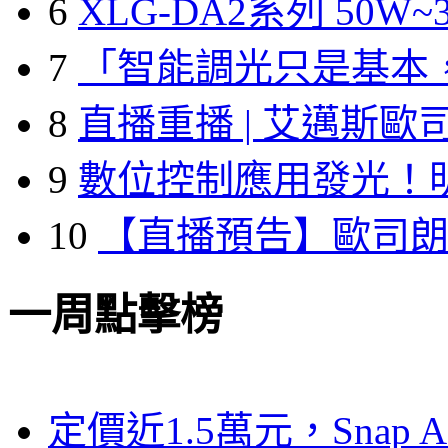
6
XLG-DA2系列 50W~3
7
「智能調光只是基本
8
直播重播 | 艾邁斯歐
9
數位控制應用發光！
10
【直播預告】歐司
一周點擊榜
定價近1.5萬元，Snap