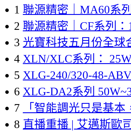
1
聯源精密｜MA60系列
2
聯源精密｜CF系列：1
3
光寶科技五月份全球
4
XLN/XLC系列： 25W
5
XLG-240/320-48-A
6
XLG-DA2系列 50W~3
7
「智能調光只是基本
8
直播重播 | 艾邁斯歐