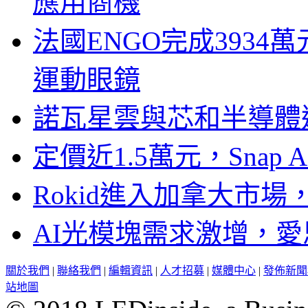
應用商機
法國ENGO完成3934萬
運動眼鏡
諾瓦星雲與芯和半導體達
定價近1.5萬元，Snap
Rokid進入加拿大市
AI光模塊需求激增，愛
關於我們
|
聯絡我們
|
編輯資訊
|
人才招募
|
媒體中心
|
發佈新聞
站地圖