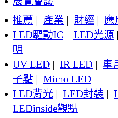
展覽會議
推薦
|
產業
|
財經
|
應
LED驅動IC
|
LED光源
明
UV LED
|
IR LED
|
車
子點
|
Micro LED
LED背光
|
LED封裝
|
LEDinside觀點