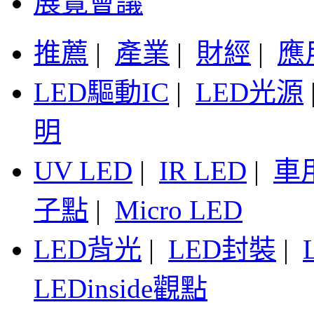
展覽會議
推薦
|
產業
|
財經
|
應
LED驅動IC
|
LED光源
明
UV LED
|
IR LED
|
車
子點
|
Micro LED
LED背光
|
LED封裝
|
LEDinside觀點