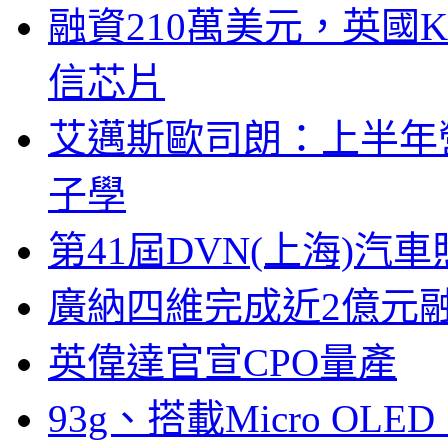
融資210萬美元，英國Ku
信芯片
艾邁斯歐司朗：上半年
子學
第41屆DVN(上海)
廣納四維完成近2億元
英偉達官宣CPO量產
93g、搭載Micro OL