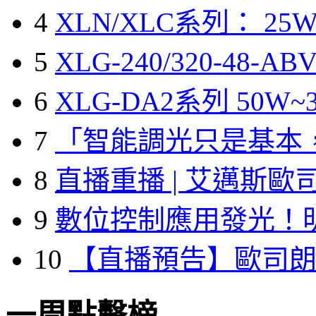
4
XLN/XLC系列： 25W
5
XLG-240/320-48-A
6
XLG-DA2系列 50W~3
7
「智能調光只是基本
8
直播重播 | 艾邁斯歐
9
數位控制應用發光！
10
【直播預告】歐司
一周點擊榜