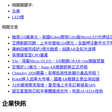
相關關鍵字:
北美
LED燈
相關文章
融資210萬美元，英國Kubos開發GHz級MicroLED光通信
艾邁斯歐司朗：上半年營收124億元；全面押注數字光子
廣納四維完成近2億元融資，加碼AR全彩光波導
英偉達官宣CPO量產
93g、搭載Micro OLED，XR眼鏡URXR One開啟眾籌
定價近1.5萬元，Snap AR眼鏡即將正式亮相
ChinaJoy 2026開幕，有哪些高性能顯示產品亮相？
Rokid進入加拿大市場，國產AR眼鏡企業出海加速
AI光模塊需求激增，愛思強上半年訂單增長54%
諾瓦星雲與芯和半導體達成合作，布局AI+EDA技術
企業快訊