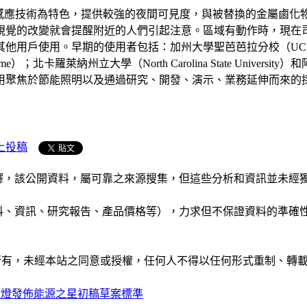
ED開發，以運動感應技術為特色，提供較強的夜間可見度，與被替換的金
視覺的改變就會提醒附近的人們引起注意。區域有動作時，現在
使用。早期的使用者包括：加州大學聖芭芭拉分校（UC Santa Barba
tre Dame）；北卡羅萊納州立大學（North Carolina State Universit
用聚焦於節能照明以及通過研究、開發、演示、業務延伸而來的
上投稿
析和演釋，該公開資料，屬可靠之來源搜集，但這些分析和資訊並
公司資料、資訊、研究報告、產品價格等），力求但不保證資料的
ide」網站所有，未經本站之同意或授權，任何人不得以任何形式重
D燈發佈能源之星初稿草案標準