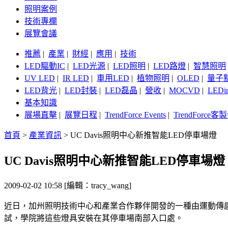
照明案例
技術專欄
展覽會議
推薦
|
產業
|
財經
|
應用
|
技術
LED驅動IC
|
LED光源
|
LED照明
|
LED路燈
|
智慧照明
UV LED
|
IR LED
|
車用LED
|
植物照明
|
OLED
|
量子
LED背光
|
LED封裝
|
LED磊晶
|
營收
|
MOCVD
|
LEDi
基本知識
展場直擊
|
展覽日程
|
TrendForce Events
|
TrendForce
首頁
>
產業資訊
>
UC Davis照明中心新推智能LED停車場燈
UC Davis照明中心新推智能LED停車場燈
2009-02-02 10:58 [編輯：tracy_wang]
近日，加州照明技術中心和產業合作夥伴開發的一種由運動傳感
試，學院將這些燈具安裝在其停車場南部入口處。