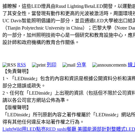
據瞭解，這些LED燈具由Ruud Lighting/BetaL
了其安全性，當發現有動作和更高的光波被激活時，周圍環境
UC Davis智能照明倡議的一部分，並且通過LED大學被出口給其他用戶
（Tianjin Polytechnic University in China）；巴黎大學（No
的一部分，加州照明技術中心是一個研究和教育設施中心，應
設計師和政府機構的教育合作關係。
RSS
列印
分享
線
【免責聲明】
1、「LEDinside」包含的內容和資訊是根據公開資料分
部分之錯誤或疏失。
2、任何在「LEDinside」上出現的資訊（包括但不限於
請以各公司官方網站公佈為準。
【版權聲明】
「LEDinside」所刊原創內容之著作權屬於「LEDins
得有其他任何違反本站著作權之行為。
LightWild用LED點亮RED sushi餐廳
美國能源部針對整體式LE