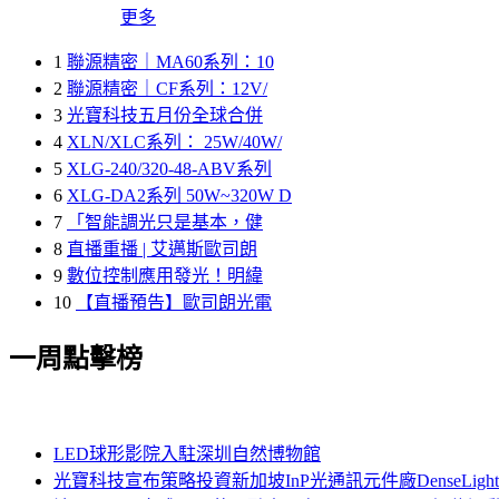
更多
1
聯源精密｜MA60系列：10
2
聯源精密｜CF系列：12V/
3
光寶科技五月份全球合併
4
XLN/XLC系列： 25W/40W/
5
XLG-240/320-48-ABV系列
6
XLG-DA2系列 50W~320W D
7
「智能調光只是基本，健
8
直播重播 | 艾邁斯歐司朗
9
數位控制應用發光！明緯
10
【直播預告】歐司朗光電
一周點擊榜
LED球形影院入駐深圳自然博物館
光寶科技宣布策略投資新加坡InP光通訊元件廠DenseLi