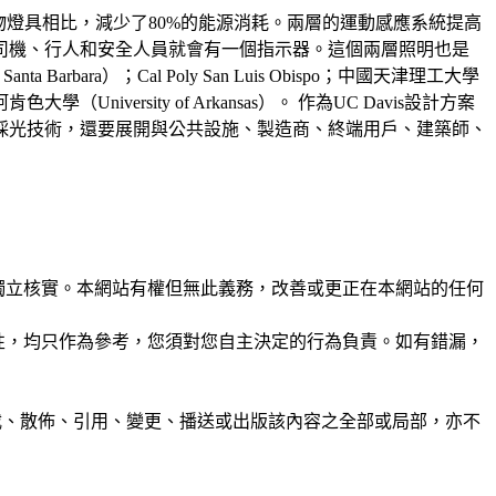
屬鹵化物燈具相比，減少了80%的能源消耗。兩層的運動感應系統提高
司機、行人和安全人員就會有一個指示器。這個兩層照明也是
ra）；Cal Poly San Luis Obispo；中國天津理工大學
y）和阿肯色大學（University of Arkansas）。 作為UC Davis設計方案
採光技術，還要展開與公共設施、製造商、終端用戶、建築師、
未經獨立核實。本網站有權但無此義務，改善或更正在本網站的任何
準確性，均只作為參考，您須對您自主決定的行為負責。如有錯漏，
制、轉載、散佈、引用、變更、播送或出版該內容之全部或局部，亦不