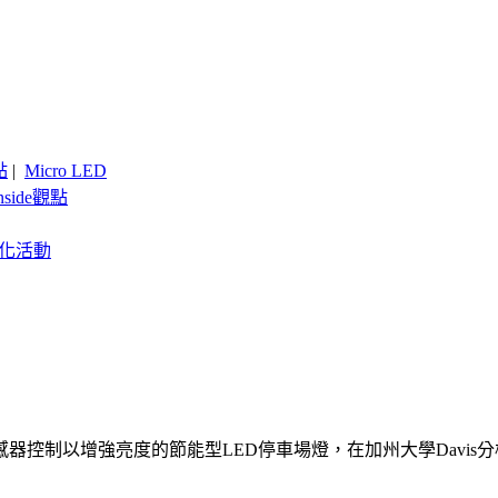
點
|
Micro LED
nside觀點
客製化活動
器控制以增強亮度的節能型LED停車場燈，在加州大學Davi