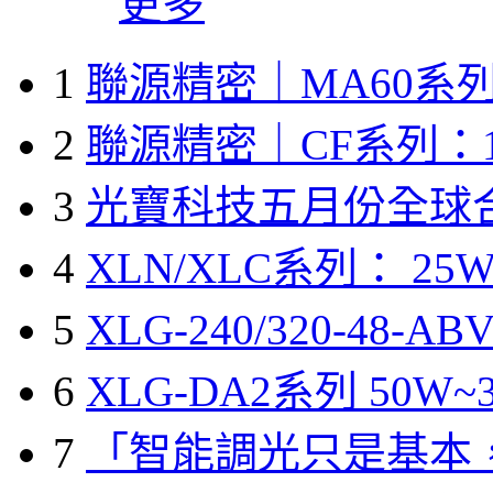
更多
1
聯源精密｜MA60系列
2
聯源精密｜CF系列：1
3
光寶科技五月份全球
4
XLN/XLC系列： 25W
5
XLG-240/320-48-A
6
XLG-DA2系列 50W~3
7
「智能調光只是基本