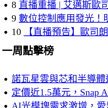
8
直播重播 | 艾邁斯歐
9
數位控制應用發光！
10
【直播預告】歐司
一周點擊榜
諾瓦星雲與芯和半導體達
定價近1.5萬元，Snap
AI光模塊需求激增，愛