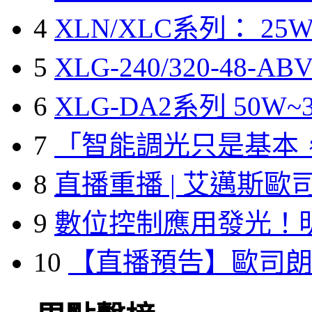
4
XLN/XLC系列： 25W
5
XLG-240/320-48-A
6
XLG-DA2系列 50W~3
7
「智能調光只是基本
8
直播重播 | 艾邁斯歐
9
數位控制應用發光！
10
【直播預告】歐司