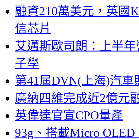
融資210萬美元，英國Ku
信芯片
艾邁斯歐司朗：上半年
子學
第41屆DVN(上海)
廣納四維完成近2億元
英偉達官宣CPO量產
93g、搭載Micro OL