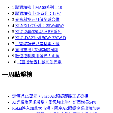
1
聯源精密｜MA60系列：10
2
聯源精密｜CF系列：12V/
3
光寶科技五月份全球合併
4
XLN/XLC系列： 25W/40W/
5
XLG-240/320-48-ABV系列
6
XLG-DA2系列 50W~320W D
7
「智能調光只是基本，健
8
直播重播 | 艾邁斯歐司朗
9
數位控制應用發光！明緯
10
【直播預告】歐司朗光電
一周點擊榜
定價近1.5萬元，Snap AR眼鏡即將正式亮相
AI光模塊需求激增，愛思強上半年訂單增長54%
Rokid進入加拿大市場，國產AR眼鏡企業出海加速