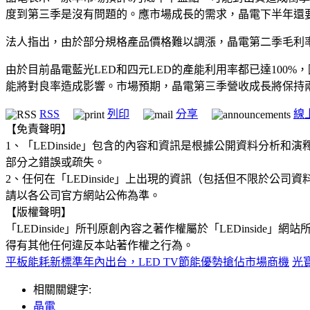
度到第三季是沒有問題的。應市場成長的需求，晶電下半年還要再
法人指出，由於部分規格產品價格難以調漲，晶電第二季毛利率將
由於目前晶電藍光LED和四元LED的產能利用率都已達100%，
能將對良率造成影響。市場預期，晶電第三季營收成長將保持兩
RSS
列印
分享
線
【免責聲明】
1、「LEDinside」包含的內容和資訊是根據公開資料分
部分之錯誤或疏失。
2、任何在「LEDinside」上出現的資訊（包括但不限於
請以各公司官方網站公佈為準。
【版權聲明】
「LEDinside」所刊原創內容之著作權屬於「LEDins
得有其他任何違反本站著作權之行為。
平板能耗新標準年內出台，LED TV節能優勢搶佔市場商機
光
相關關鍵字:
晶電