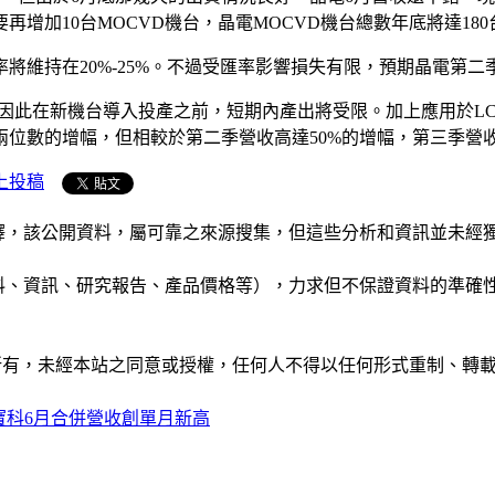
增加10台MOCVD機台，晶電MOCVD機台總數年底將達18
維持在20%-25%。不過受匯率影響損失有限，預期晶電第二季
因此在新機台導入投產之前，短期內產出將受限。加上應用於LCD M
位數的增幅，但相較於第二季營收高達50%的增幅，第三季營
上投稿
析和演釋，該公開資料，屬可靠之來源搜集，但這些分析和資訊並
公司資料、資訊、研究報告、產品價格等），力求但不保證資料的
ide」網站所有，未經本站之同意或授權，任何人不得以任何形式重
寶科6月合併營收創單月新高