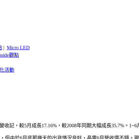
點
|
Micro LED
nside觀點
客製化活動
收記，較5月成長17.16%，較2008年同期大幅成長35.7%。1~
，但由於6月底那幾天的出貨情況良好，晶電6月營收還不錯。