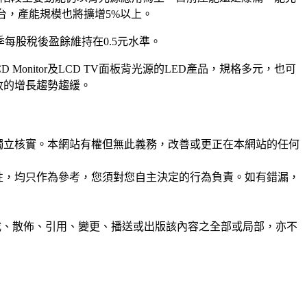
0台，產能規模也將擴增5%以上。
每股稅後盈餘維持在0.5元水準。
onitor及LCD TV面板背光源的LED產品，規格多元，也可
收的增長趨勢趨緩。
未經獨立核實。本網站有權但無此義務，改善或更正在本網站的任何
準確性，均只作為參考，您須對您自主決定的行為負責。如有錯漏，
制、轉載、散佈、引用、變更、播送或出版該內容之全部或局部，亦不