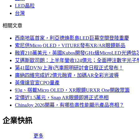
LED晶粒
台灣
相關文章
西南地區首家，利亞德煥影島LED巨幕空間登陸重慶
索尼供Micro OLED，VITURE發布XR/AR眼鏡新品
融資210萬美元，英國Kubos開發GHz級MicroLED光通信
艾邁斯歐司朗：上半年營收124億元；全面押注數字光子
第41屆DVN(上海)汽車照明研討會日程正式發布！
廣納四維完成近2億元融資，加碼AR全彩光波導
英偉達官宣CPO量產
93g、搭載Micro OLED，XR眼鏡URXR One開啟眾籌
定價近1.5萬元，Snap AR眼鏡即將正式亮相
ChinaJoy 2026開幕，有哪些高性能顯示產品亮相？
企業快訊
更多