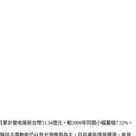
6月累計營收達新台幣51.34億元，較2008年同期小幅萎縮7.52%。
現階段主要動能仍以背光源應用為主，目前產能還是爆滿，能見