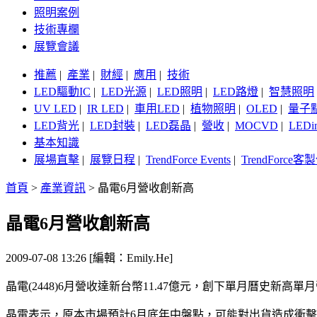
照明案例
技術專欄
展覽會議
推薦
|
產業
|
財經
|
應用
|
技術
LED驅動IC
|
LED光源
|
LED照明
|
LED路燈
|
智慧照明
UV LED
|
IR LED
|
車用LED
|
植物照明
|
OLED
|
量子
LED背光
|
LED封裝
|
LED磊晶
|
營收
|
MOCVD
|
LEDi
基本知識
展場直擊
|
展覽日程
|
TrendForce Events
|
TrendForce
首頁
>
產業資訊
>
晶電6月營收創新高
晶電6月營收創新高
2009-07-08 13:26 [編輯：Emily.He]
晶電(2448)6月營收達新台幣11.47億元，創下單月曆史新高單月營
晶電表示，原本市場預計6月底年中盤點，可能對出貨造成衝擊