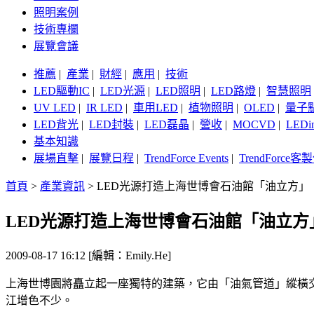
照明案例
技術專欄
展覽會議
推薦
|
產業
|
財經
|
應用
|
技術
LED驅動IC
|
LED光源
|
LED照明
|
LED路燈
|
智慧照明
UV LED
|
IR LED
|
車用LED
|
植物照明
|
OLED
|
量子
LED背光
|
LED封裝
|
LED磊晶
|
營收
|
MOCVD
|
LEDi
基本知識
展場直擊
|
展覽日程
|
TrendForce Events
|
TrendForce
首頁
>
產業資訊
>
LED光源打造上海世博會石油館「油立方」
LED光源打造上海世博會石油館「油立方
2009-08-17 16:12 [編輯：Emily.He]
上海世博園將矗立起一座獨特的建築，它由「油氣管道」縱橫
江增色不少。