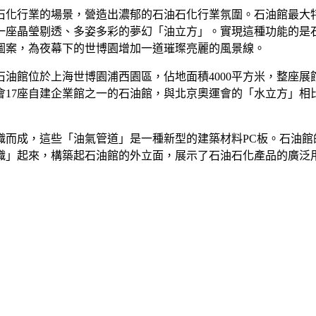
油石化行業的場景，營造出濃郁的石油石化行業氛圍。石油館最大
座晶瑩剔透、多姿多彩的夢幻「油立方」。實現這種功能的是石油
圖案，為夜幕下的世博園增加一道璀璨亮麗的風景線。
油館位於上海世博園浦西園區，佔地面積4000平方米，整座展
會17座自建企業館之一的石油館，與北京奧運會的「水立方」相
而成，這些「油氣管道」是一種新型的建築材料PC板。石油館的P
織」起來，構築起石油館的外立面，展示了石油石化產品的廣泛