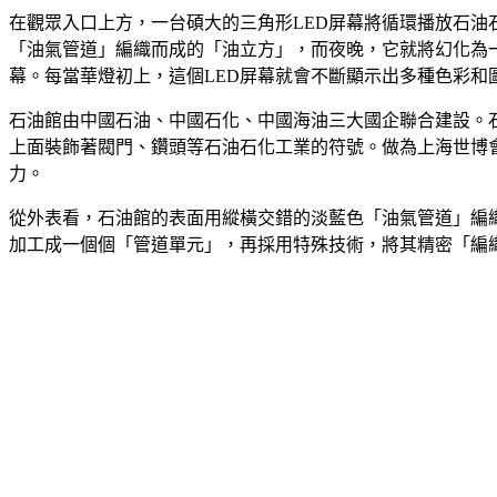
在觀眾入口上方，一台碩大的三角形LED屏幕將循環播放石
「油氣管道」編織而成的「油立方」，而夜晚，它就將幻化為一
幕。每當華燈初上，這個LED屏幕就會不斷顯示出多種色彩和
石油館由中國石油、中國石化、中國海油三大國企聯合建設。石
上面裝飾著閥門、鑽頭等石油石化工業的符號。做為上海世博
力。
從外表看，石油館的表面用縱橫交錯的淡藍色「油氣管道」編織
加工成一個個「管道單元」，再採用特殊技術，將其精密「編