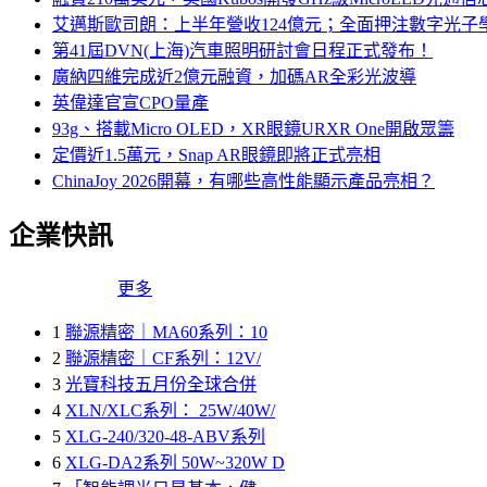
艾邁斯歐司朗：上半年營收124億元；全面押注數字光子
第41屆DVN(上海)汽車照明研討會日程正式發布！
廣納四維完成近2億元融資，加碼AR全彩光波導
英偉達官宣CPO量產
93g、搭載Micro OLED，XR眼鏡URXR One開啟眾籌
定價近1.5萬元，Snap AR眼鏡即將正式亮相
ChinaJoy 2026開幕，有哪些高性能顯示產品亮相？
企業快訊
更多
1
聯源精密｜MA60系列：10
2
聯源精密｜CF系列：12V/
3
光寶科技五月份全球合併
4
XLN/XLC系列： 25W/40W/
5
XLG-240/320-48-ABV系列
6
XLG-DA2系列 50W~320W D