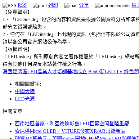
RSS
列印
分享
線
【免責聲明】
1、「LEDinside」包含的內容和資訊是根據公開資料分
部分之錯誤或疏失。
2、任何在「LEDinside」上出現的資訊（包括但不限於
請以各公司官方網站公佈為準。
【版權聲明】
「LEDinside」所刊原創內容之著作權屬於「LEDins
得有其他任何違反本站著作權之行為。
海西經濟區LED產業人才培訓基地成立
BenQ新LED TV 綠
相關關鍵字:
中國大陸
LED光源
相關文章
西南地區首家，利亞德煥影島LED巨幕空間登陸重慶
索尼供Micro OLED，VITURE發布XR/AR眼鏡新品
融資210萬美元，英國Kubos開發GHz級MicroLED光通信