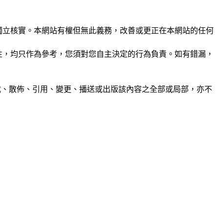
未經獨立核實。本網站有權但無此義務，改善或更正在本網站的任何
準確性，均只作為參考，您須對您自主決定的行為負責。如有錯漏，
制、轉載、散佈、引用、變更、播送或出版該內容之全部或局部，亦不