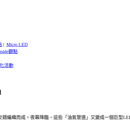
點
|
Micro LED
nside觀點
客製化活動
」
交錯編織而成。夜幕降臨，這些「油氣管道」又變成一個巨型LE