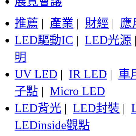
展覽會議
推薦
|
產業
|
財經
|
應
LED驅動IC
|
LED光源
明
UV LED
|
IR LED
|
車
子點
|
Micro LED
LED背光
|
LED封裝
|
LEDinside觀點