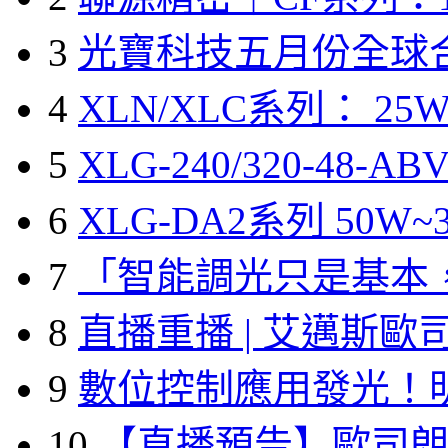
3
光寶科技五月份全球
4
XLN/XLC系列： 25W
5
XLG-240/320-48-A
6
XLG-DA2系列 50W~3
7
「智能調光只是基本
8
直播重播 | 艾邁斯歐
9
數位控制應用發光！
10
【直播預告】歐司