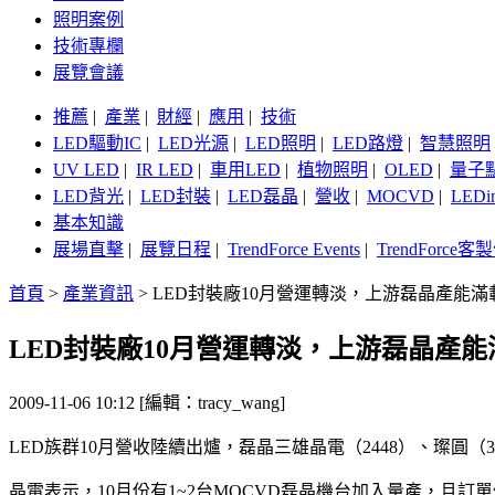
照明案例
技術專欄
展覽會議
推薦
|
產業
|
財經
|
應用
|
技術
LED驅動IC
|
LED光源
|
LED照明
|
LED路燈
|
智慧照明
UV LED
|
IR LED
|
車用LED
|
植物照明
|
OLED
|
量子
LED背光
|
LED封裝
|
LED磊晶
|
營收
|
MOCVD
|
LEDi
基本知識
展場直擊
|
展覽日程
|
TrendForce Events
|
TrendForce
首頁
>
產業資訊
>
LED封裝廠10月營運轉淡，上游磊晶產能滿
LED封裝廠10月營運轉淡，上游磊晶產
2009-11-06 10:12 [編輯：tracy_wang]
LED族群10月營收陸續出爐，磊晶三雄晶電（2448）、璨圓（3
晶電表示，10月份有1~2台MOCVD磊晶機台加入量產，且