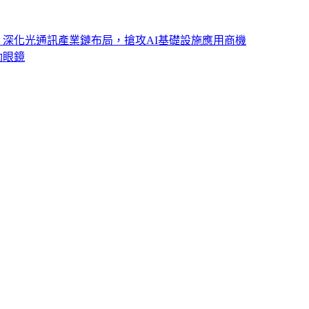
ght 深化光通訊產業鏈布局，搶攻AI基礎設施應用商機
動眼鏡