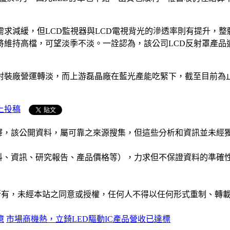
需求減緩，但LCD監視器與LCD電視背光的滲透率則有提升，
將維持高檔，可望淡季不淡。一詮認為，該公司LCD反射罩產品適
D封裝廠營運轉淡，而上游磊晶廠在藍光產能吃緊下，截至目前為
上投稿
析和演釋，該公開資料，屬可靠之來源搜集，但這些分析和資訊並
公司資料、資訊、研究報告、產品價格等），力求但不保證資料的
ide」網站所有，未經本站之同意或授權，任何人不得以任何形式重
億
市場商機熱，立錡LED驅動IC產品營收已達標