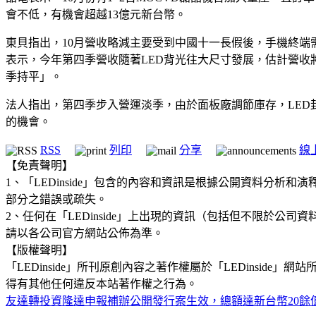
會不低，有機會超越13億元新台幣。
東貝指出，10月營收略減主要受到中國十一長假後，手機終端
表示，今年第四季營收隨著LED背光往大尺寸發展，估計營收
季持平」。
法人指出，第四季步入營運淡季，由於面板廠調節庫存，LE
的機會。
RSS
列印
分享
線
【免責聲明】
1、「LEDinside」包含的內容和資訊是根據公開資料分
部分之錯誤或疏失。
2、任何在「LEDinside」上出現的資訊（包括但不限於
請以各公司官方網站公佈為準。
【版權聲明】
「LEDinside」所刊原創內容之著作權屬於「LEDins
得有其他任何違反本站著作權之行為。
友達轉投資隆達申報補辦公開發行案生效，總額達新台幣20餘