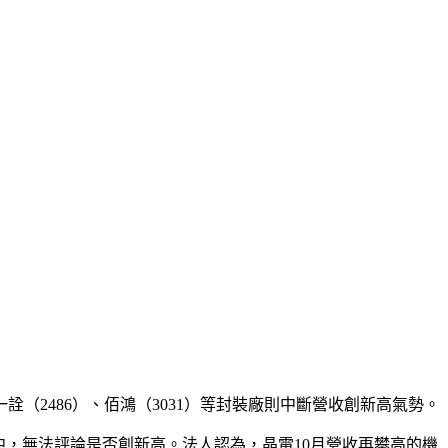
、一詮（2486）、佰鴻（3031）等封裝廠則中斷營收創新高氣勢。
算中，無法評論是否創新高。法人認為，晶電10月營收再攀高的機