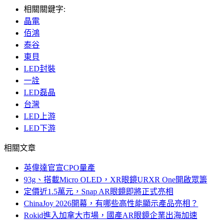
相關關鍵字:
晶電
佰鴻
泰谷
東貝
LED封裝
一詮
LED磊晶
台灣
LED上游
LED下游
相關文章
英偉達官宣CPO量產
93g、搭載Micro OLED，XR眼鏡URXR One開啟眾籌
定價近1.5萬元，Snap AR眼鏡即將正式亮相
ChinaJoy 2026開幕，有哪些高性能顯示產品亮相？
Rokid進入加拿大市場，國產AR眼鏡企業出海加速