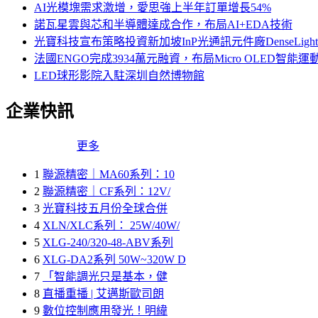
AI光模塊需求激增，愛思強上半年訂單增長54%
諾瓦星雲與芯和半導體達成合作，布局AI+EDA技術
光寶科技宣布策略投資新加坡InP光通訊元件廠DenseLi
法國ENGO完成3934萬元融資，布局Micro OLED智能運
LED球形影院入駐深圳自然博物館
企業快訊
更多
1
聯源精密｜MA60系列：10
2
聯源精密｜CF系列：12V/
3
光寶科技五月份全球合併
4
XLN/XLC系列： 25W/40W/
5
XLG-240/320-48-ABV系列
6
XLG-DA2系列 50W~320W D
7
「智能調光只是基本，健
8
直播重播 | 艾邁斯歐司朗
9
數位控制應用發光！明緯