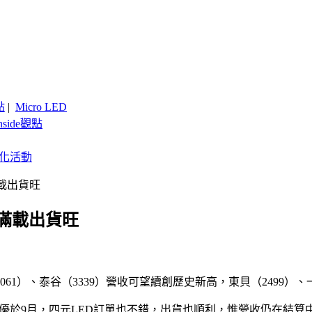
點
|
Micro LED
nside觀點
客製化活動
載出貨旺
能滿載出貨旺
061）、泰谷（3339）營收可望續創歷史新高，東貝（2499）
訂單優於9月，四元LED訂單也不錯，出貨也順利，惟營收仍在結