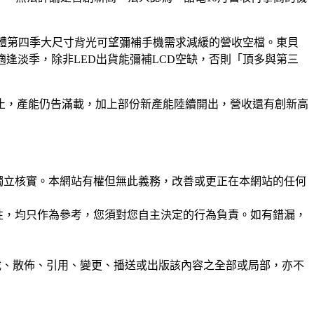
整體第四季大尺寸背光可望彌補手機需求減緩的營收空檔。東貝
逢淡季，除非LED出貨能彌補LCD空缺，否則「頂多與第三
止，產能仍告滿載，加上部份新產能陸續開出，營收還有創新高
未經獨立核實。本網站有權但無此義務，改善或更正在本網站的任何
準確性，均只作為參考，您須對您自主決定的行為負責。如有錯漏，
制、轉載、散佈、引用、變更、播送或出版該內容之全部或局部，亦不