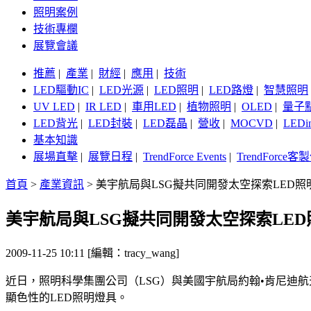
照明案例
技術專欄
展覽會議
推薦
|
產業
|
財經
|
應用
|
技術
LED驅動IC
|
LED光源
|
LED照明
|
LED路燈
|
智慧照明
UV LED
|
IR LED
|
車用LED
|
植物照明
|
OLED
|
量子
LED背光
|
LED封裝
|
LED磊晶
|
營收
|
MOCVD
|
LEDi
基本知識
展場直擊
|
展覽日程
|
TrendForce Events
|
TrendForce
首頁
>
產業資訊
>
美宇航局與LSG擬共同開發太空探索LED照
美宇航局與LSG擬共同開發太空探索LE
2009-11-25 10:11 [編輯：tracy_wang]
近日，照明科學集團公司（LSG）與美國宇航局約翰•肯尼迪航天中心（
顯色性的LED照明燈具。