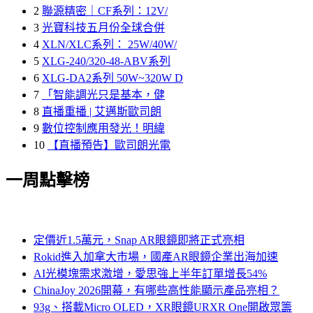
2
聯源精密｜CF系列：12V/
3
光寶科技五月份全球合併
4
XLN/XLC系列： 25W/40W/
5
XLG-240/320-48-ABV系列
6
XLG-DA2系列 50W~320W D
7
「智能調光只是基本，健
8
直播重播 | 艾邁斯歐司朗
9
數位控制應用發光！明緯
10
【直播預告】歐司朗光電
一周點擊榜
定價近1.5萬元，Snap AR眼鏡即將正式亮相
Rokid進入加拿大市場，國產AR眼鏡企業出海加速
AI光模塊需求激增，愛思強上半年訂單增長54%
ChinaJoy 2026開幕，有哪些高性能顯示產品亮相？
93g、搭載Micro OLED，XR眼鏡URXR One開啟眾籌