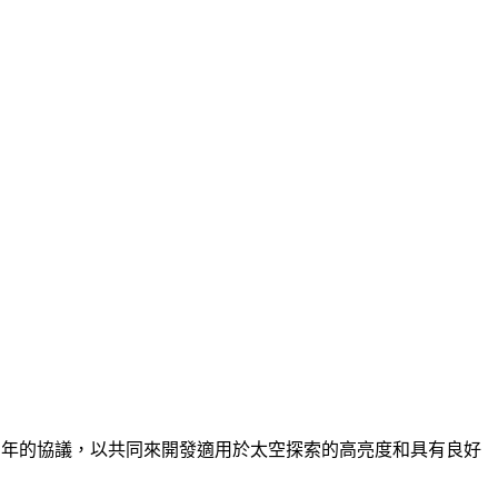
署了一份為期兩年的協議，以共同來開發適用於太空探索的高亮度和具有良好