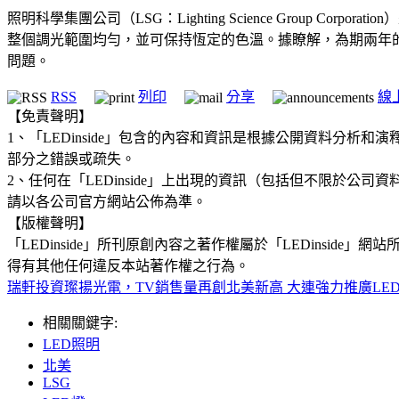
照明科學集團公司（LSG：Lighting Science Group
整個調光範圍均勻，並可保持恆定的色溫。據瞭解，為期兩年
問題。
RSS
列印
分享
線
【免責聲明】
1、「LEDinside」包含的內容和資訊是根據公開資料分
部分之錯誤或疏失。
2、任何在「LEDinside」上出現的資訊（包括但不限於
請以各公司官方網站公佈為準。
【版權聲明】
「LEDinside」所刊原創內容之著作權屬於「LEDins
得有其他任何違反本站著作權之行為。
瑞軒投資璨揚光電，TV銷售量再創北美新高
大連強力推廣LE
相關關鍵字:
LED照明
北美
LSG