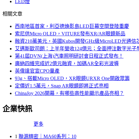
LED燈
相關文章
西南地區首家，利亞德煥影島LED巨幕空間登陸重慶
索尼供Micro OLED，VITURE發布XR/AR眼鏡新品
融資210萬美元，英國Kubos開發GHz級MicroLED光通信
艾邁斯歐司朗：上半年營收124億元；全面押注數字光子
第41屆DVN(上海)汽車照明研討會日程正式發布！
廣納四維完成近2億元融資，加碼AR全彩光波導
英偉達官宣CPO量產
93g、搭載Micro OLED，XR眼鏡URXR One開啟眾籌
定價近1.5萬元，Snap AR眼鏡即將正式亮相
ChinaJoy 2026開幕，有哪些高性能顯示產品亮相？
企業快訊
更多
1
聯源精密｜MA60系列：10