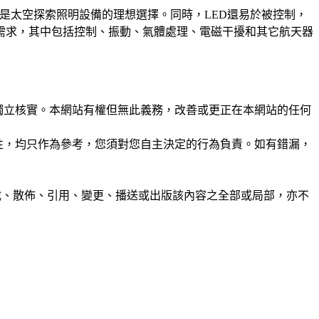
的頻率低，因此是太空探索照明設備的理想選擇。同時，LED還易於被控制，
需求，其中包括控制、振動、氣體處理、電磁干擾和其它航天器
未經獨立核實。本網站有權但無此義務，改善或更正在本網站的任何
準確性，均只作為參考，您須對您自主決定的行為負責。如有錯漏，
制、轉載、散佈、引用、變更、播送或出版該內容之全部或局部，亦不