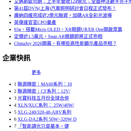
艾邁斯歐司朗：上半年營收124億元；全面押注數字光子
第41屆DVN(上海)汽車照明研討會日程正式發布！
廣納四維完成近2億元融資，加碼AR全彩光波導
英偉達官宣CPO量產
93g、搭載Micro OLED，XR眼鏡URXR One開啟眾籌
定價近1.5萬元，Snap AR眼鏡即將正式亮相
ChinaJoy 2026開幕，有哪些高性能顯示產品亮相？
企業快訊
更多
1
聯源精密｜MA60系列：10
2
聯源精密｜CF系列：12V/
3
光寶科技五月份全球合併
4
XLN/XLC系列： 25W/40W/
5
XLG-240/320-48-ABV系列
6
XLG-DA2系列 50W~320W D
7
「智能調光只是基本，健