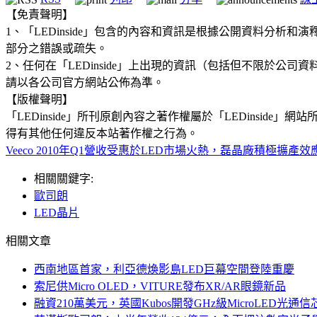
【免責聲明】
1、「LEDinside」包含的內容和資訊是根據公開資料分
部分之錯誤或疏失。
2、任何在「LEDinside」上出現的資訊（包括但不限於
請以各公司官方網站公佈為準。
【版權聲明】
「LEDinside」所刊原創內容之著作權屬於「LEDins
得有其他任何違反本站著作權之行為。
Veeco 2010年Q1營收受惠於LED市場火熱，磊晶廠積極擴產效
相關關鍵字:
歐司朗
LED晶片
相關文章
西南地區首家，利亞德煥影島LED巨幕空間登陸重慶
索尼供Micro OLED，VITURE發布XR/AR眼鏡新品
融資210萬美元，英國Kubos開發GHz級MicroLED光通信