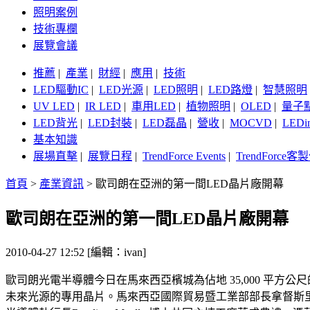
照明案例
技術專欄
展覽會議
推薦
|
產業
|
財經
|
應用
|
技術
LED驅動IC
|
LED光源
|
LED照明
|
LED路燈
|
智慧照明
UV LED
|
IR LED
|
車用LED
|
植物照明
|
OLED
|
量子
LED背光
|
LED封裝
|
LED磊晶
|
營收
|
MOCVD
|
LEDi
基本知識
展場直擊
|
展覽日程
|
TrendForce Events
|
TrendForce
首頁
>
產業資訊
>
歐司朗在亞洲的第一間LED晶片廠開幕
歐司朗在亞洲的第一間LED晶片廠開幕
2010-04-27 12:52 [編輯：ivan]
歐司朗光電半導體今日在馬來西亞檳城為佔地 35,000 平
未來光源的專用晶片。馬來西亞國際貿易暨工業部部長拿督斯里慕斯達法 （Y.