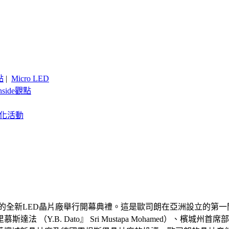
點
|
Micro LED
nside觀點
客製化活動
方公尺的全新LED晶片廠舉行開幕典禮。這是歐司朗在亞洲設立的第
B. Dato』 Sri Mustapa Mohamed）、檳城州首席部