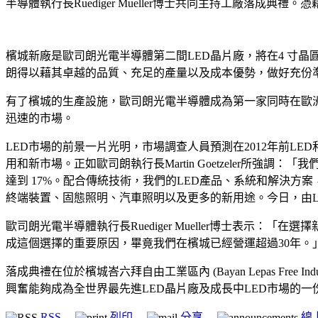
半導體執行長Ruediger Mueller博士共同主持工廠落
檳城新廠是歐司朗光電半導體第二間LED晶片廠，將在4 寸晶
朗得以藉其卓越的品質、充足的產量以及成本優勢，做好充份準
有了檳城的生產設施，歐司朗光電半導體成為第一家同時在歐洲
迅速的市場。
LED市場的前景一片光明，市場調查人員預測在2012年前L
用和新市場。正如歐司朗執行長Martin Goetzeler
達到 17%。配合傳統技術，我們的LED產品、系統和解決方
終端裝置、固態照明、汽車照明以及更多的新用途。今日，由L
歐司朗光電半導體執行長Ruediger Mueller博士表
成這個選擇的重要原因，畢竟我們在檳城已經營運超過30年。
落成典禮在位於檳城峇六拜自由工業區內 (Bayan Lepas Fr
興奮能夠成為全世界最先進LED晶片廠及成長中LED市場的一
RSS
列印
分享
線