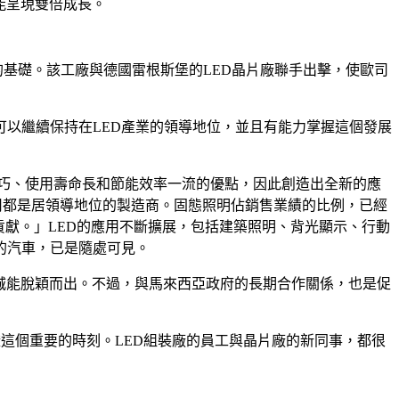
產能呈現雙倍成長。
的基礎。該工廠與德國雷根斯堡的LED晶片廠聯手出擊，使歐司
可以繼續保持在LED產業的領導地位，並且有能力掌握這個發展
積小巧、使用壽命長和節能效率一流的優點，因此創造出全新的應
，本公司都是居領導地位的製造商。固態照明佔銷售業績的比例，已經
的貢獻。」LED的應用不斷擴展，包括建築照明、背光顯示、行動
的汽車，已是隨處可見。
，讓檳城能脫穎而出。不過，與馬來西亞政府的長期合作關係，也是促
出席典禮，見證這個重要的時刻。LED組裝廠的員工與晶片廠的新同事，都很