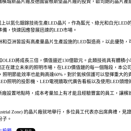
成典禮。憑藉檳城新晶片廠及德國雷根斯堡晶片廠的投資，歐司朗的晶片
圓上以氮化銦鎵技術生產LED晶片，作為藍光、綠光和白光LED
備，快速因應發展迅速的LED市場。
和亞洲皆設有高產量晶片生產設施的LED製造商，以此優勢，
ED和OLED將成長三倍，價值逼近130億歐元。此類技術具有體
所強調：「我們正在建立未來的照明市場，在LED價值鏈的每一個階段
案，照明節能效率也能夠高達60%，對於氣候保護可以發揮重大
ED照明的投影機、LED電視牆取代廣告看板以及使用LED頭燈
示：「在選擇新廠設置地點時，成本考量加上有才能且經驗豐富的員工
」
ee Industrial Zone) 的晶片廠就地舉行，多位員工代表亦
份子。
上投稿