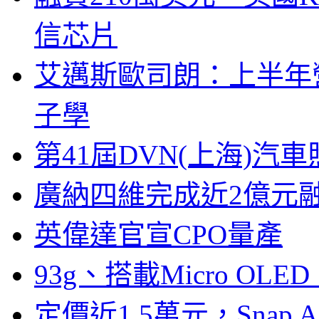
信芯片
艾邁斯歐司朗：上半年
子學
第41屆DVN(上海)
廣納四維完成近2億元
英偉達官宣CPO量產
93g、搭載Micro OL
定價近1.5萬元，Snap