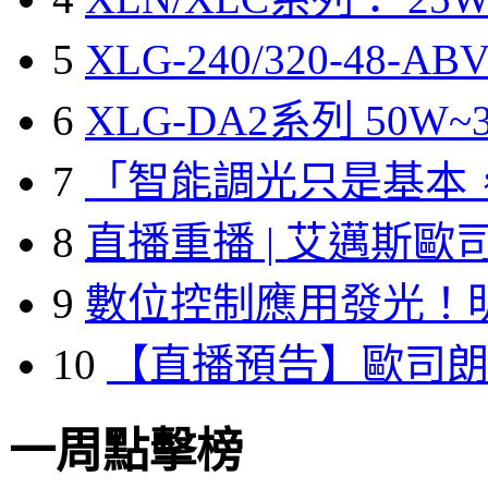
5
XLG-240/320-48-A
6
XLG-DA2系列 50W~3
7
「智能調光只是基本
8
直播重播 | 艾邁斯歐
9
數位控制應用發光！
10
【直播預告】歐司
一周點擊榜