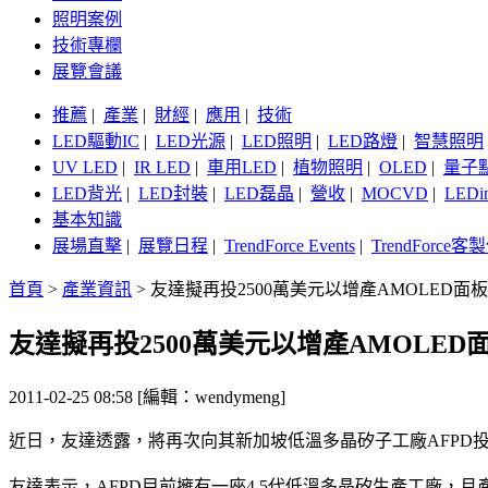
照明案例
技術專欄
展覽會議
推薦
|
產業
|
財經
|
應用
|
技術
LED驅動IC
|
LED光源
|
LED照明
|
LED路燈
|
智慧照明
UV LED
|
IR LED
|
車用LED
|
植物照明
|
OLED
|
量子
LED背光
|
LED封裝
|
LED磊晶
|
營收
|
MOCVD
|
LEDi
基本知識
展場直擊
|
展覽日程
|
TrendForce Events
|
TrendForce
首頁
>
產業資訊
>
友達擬再投2500萬美元以增產AMOLED面板
友達擬再投2500萬美元以增產AMOLED
2011-02-25 08:58 [編輯：wendymeng]
近日，友達透露，將再次向其新加坡低溫多晶矽子工廠AFPD投2
友達表示，AFPD目前擁有一座4.5代低溫多晶矽生產工廠，月產