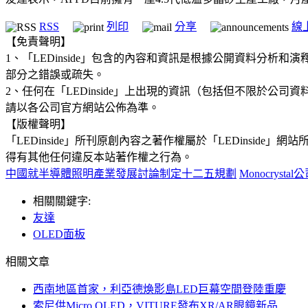
RSS
列印
分享
線
【免責聲明】
1、「LEDinside」包含的內容和資訊是根據公開資料分
部分之錯誤或疏失。
2、任何在「LEDinside」上出現的資訊（包括但不限於
請以各公司官方網站公佈為準。
【版權聲明】
「LEDinside」所刊原創內容之著作權屬於「LEDins
得有其他任何違反本站著作權之行為。
中國就半導體照明產業發展討論制定十二五規劃
Monocrys
相關關鍵字:
友達
OLED面板
相關文章
西南地區首家，利亞德煥影島LED巨幕空間登陸重慶
索尼供Micro OLED，VITURE發布XR/AR眼鏡新品