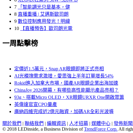
7
「智能調光只是基本，健
8
直播重播 | 艾邁斯歐司朗
9
數位控制應用發光！明緯
10
【直播預告】歐司朗光電
一周點擊榜
定價近1.5萬元，Snap AR眼鏡即將正式亮相
AI光模塊需求激增，愛思強上半年訂單增長54%
Rokid進入加拿大市場，國產AR眼鏡企業出海加速
ChinaJoy 2026開幕，有哪些高性能顯示產品亮相？
93g、搭載Micro OLED，XR眼鏡URXR One開啟眾籌
英偉達官宣CPO量產
廣納四維完成近2億元融資，加碼AR全彩光波導
關於我們
|
聯絡我們
|
編輯資訊
|
人才招募
|
媒體中心
|
發佈新聞
© 2018 LEDinside, a Business Division of
TrendForce Corp.
All righ