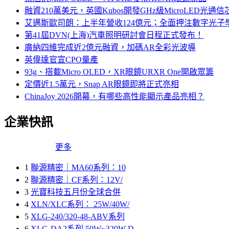
融資210萬美元，英國Kubos開發GHz級MicroLED光通信
艾邁斯歐司朗：上半年營收124億元；全面押注數字光子
第41屆DVN(上海)汽車照明研討會日程正式發布！
廣納四維完成近2億元融資，加碼AR全彩光波導
英偉達官宣CPO量產
93g、搭載Micro OLED，XR眼鏡URXR One開啟眾籌
定價近1.5萬元，Snap AR眼鏡即將正式亮相
ChinaJoy 2026開幕，有哪些高性能顯示產品亮相？
企業快訊
更多
1
聯源精密｜MA60系列：10
2
聯源精密｜CF系列：12V/
3
光寶科技五月份全球合併
4
XLN/XLC系列： 25W/40W/
5
XLG-240/320-48-ABV系列
6
XLG-DA2系列 50W~320W D