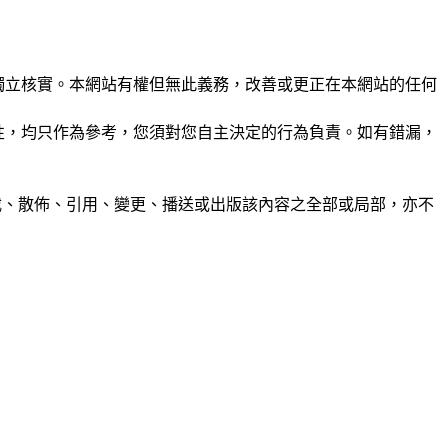
未經獨立核實。本網站有權但無此義務，改善或更正在本網站的任何
準確性，均只作為參考，您須對您自主決定的行為負責。如有錯漏，
制、轉載、散佈、引用、變更、播送或出版該內容之全部或局部，亦不