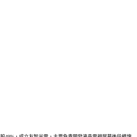
創持股49%，成立友智光電，主要負責開發液晶電視屏幕後段模塊