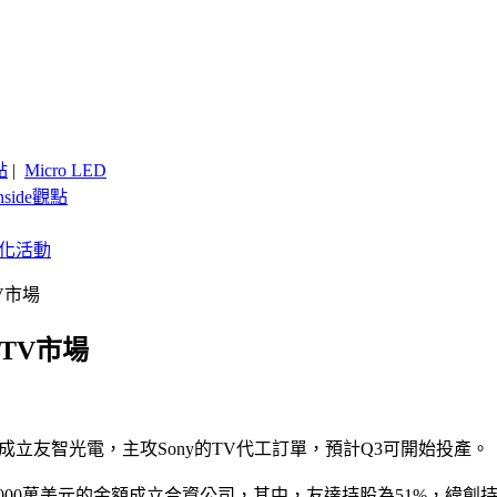
點
|
Micro LED
nside觀點
客製化活動
V市場
TV市場
立友智光電，主攻Sony的TV代工訂單，預計Q3可開始投產。
,000萬美元的金額成立合資公司，其中，友達持股為51%，緯