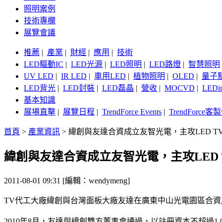
照明案例
技術專欄
展覽會議
推薦
|
產業
|
財經
|
應用
|
技術
LED驅動IC
|
LED光源
|
LED照明
|
LED路燈
|
智慧照明
UV LED
|
IR LED
|
車用LED
|
植物照明
|
OLED
|
量子
LED背光
|
LED封裝
|
LED磊晶
|
營收
|
MOCVD
|
LEDi
基本知識
展場直擊
|
展覽日程
|
TrendForce Events
|
TrendForce
首頁
>
產業資訊
>
緯創與友達合資成立友智光電，主攻LED T
緯創與友達合資成立友智光電，主攻LED 
2011-08-01 09:31 [編輯：wendymeng]
TV代工大廠緯創與台灣面板大廠友達在廣東中山光電園區合資成
2010年8月，友達與緯創雙方董事會通過，以註冊資本不超過1