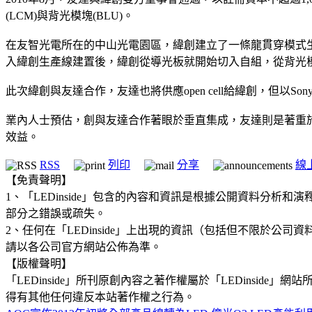
(LCM)與背光模塊(BLU)。
在友智光電所在的中山光電園區，緯創建立了一條龍貫穿模式生產
入緯創生產線建置後，緯創從導光板就開始切入自組，從背光
此次緯創與友達合作，友達也將供應open cell給緯創，但以S
業內人士預估，創與友達合作著眼於垂直集成，友達則是著重
效益。
RSS
列印
分享
線
【免責聲明】
1、「LEDinside」包含的內容和資訊是根據公開資料分
部分之錯誤或疏失。
2、任何在「LEDinside」上出現的資訊（包括但不限於
請以各公司官方網站公佈為準。
【版權聲明】
「LEDinside」所刊原創內容之著作權屬於「LEDins
得有其他任何違反本站著作權之行為。