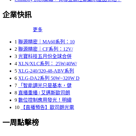
企業快訊
更多
1
聯源精密｜MA60系列：10
2
聯源精密｜CF系列：12V/
3
光寶科技五月份全球合併
4
XLN/XLC系列： 25W/40W/
5
XLG-240/320-48-ABV系列
6
XLG-DA2系列 50W~320W D
7
「智能調光只是基本，健
8
直播重播 | 艾邁斯歐司朗
9
數位控制應用發光！明緯
10
【直播預告】歐司朗光電
一周點擊榜