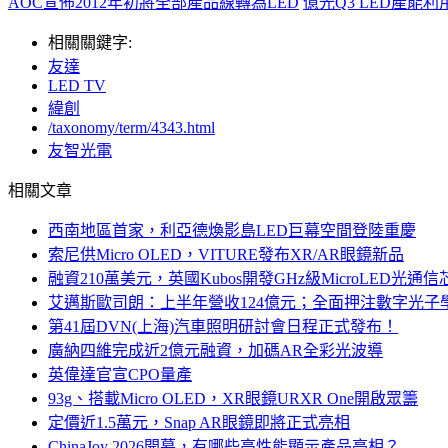
AOC宣佈2012年初將全部產品線轉為LED
億光Q3 LED產能利
相關關鍵字:
友達
LED TV
緯創
/taxonomy/term/4343.html
友智光電
相關文章
西南地區首家，利亞德煥影島LED巨幕空間登陸重慶
索尼供Micro OLED，VITURE發布XR/AR眼鏡新品
融資210萬美元，英國Kubos開發GHz級MicroLED光通信
艾邁斯歐司朗：上半年營收124億元；全面押注數字光子
第41屆DVN(上海)汽車照明研討會日程正式發布！
廣納四維完成近2億元融資，加碼AR全彩光波導
英偉達官宣CPO量產
93g、搭載Micro OLED，XR眼鏡URXR One開啟眾籌
定價近1.5萬元，Snap AR眼鏡即將正式亮相
ChinaJoy 2026開幕，有哪些高性能顯示產品亮相？