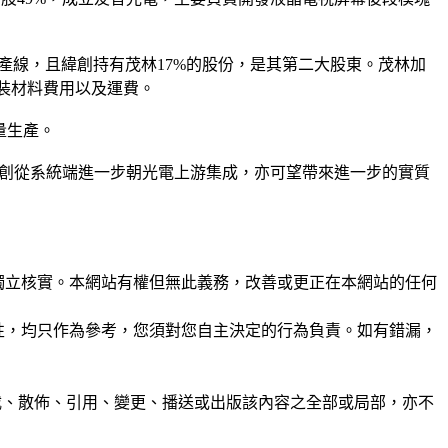
生產線，且緯創持有茂林17%的股份，是其第二大股東。茂林加
裝材料費用以及運費。
批量生產。
緯創從系統端進一步朝光電上游集成，亦可望帶來進一步的實質
未經獨立核實。本網站有權但無此義務，改善或更正在本網站的任何
準確性，均只作為參考，您須對您自主決定的行為負責。如有錯漏，
制、轉載、散佈、引用、變更、播送或出版該內容之全部或局部，亦不