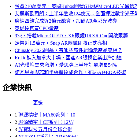
融資210萬美元，英國Kubos開發GHz級MicroLED光通信
艾邁斯歐司朗：上半年營收124億元；全面押注數字光子
廣納四維完成近2億元融資，加碼AR全彩光波導
英偉達官宣CPO量產
93g、搭載Micro OLED，XR眼鏡URXR One開啟眾籌
定價近1.5萬元，Snap AR眼鏡即將正式亮相
ChinaJoy 2026開幕，有哪些高性能顯示產品亮相？
Rokid進入加拿大市場，國產AR眼鏡企業出海加速
AI光模塊需求激增，愛思強上半年訂單增長54%
諾瓦星雲與芯和半導體達成合作，布局AI+EDA技術
企業快訊
更多
1
聯源精密｜MA60系列：10
2
聯源精密｜CF系列：12V/
3
光寶科技五月份全球合併
4
XLN/XLC系列： 25W/40W/