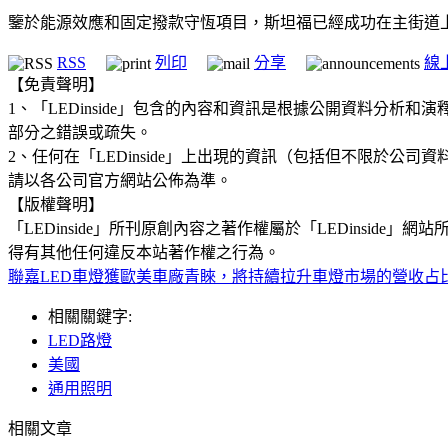
鑒於能源效應和固定撥款守恆項目，斯坦福已經成功在主街道上使
RSS
列印
分享
線
【免責聲明】
1、「LEDinside」包含的內容和資訊是根據公開資料分
部分之錯誤或疏失。
2、任何在「LEDinside」上出現的資訊（包括但不限於
請以各公司官方網站公佈為準。
【版權聲明】
「LEDinside」所刊原創內容之著作權屬於「LEDins
得有其他任何違反本站著作權之行為。
聯嘉LED車燈獲歐美車廠青睞，將持續拉升車燈市場的營收占
相關關鍵字:
LED路燈
美國
通用照明
相關文章