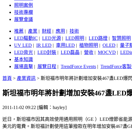
照明案例
技術專欄
展覽會議
推薦
|
產業
|
財經
|
應用
|
技術
LED驅動IC
|
LED光源
|
LED照明
|
LED路燈
|
智慧照明
UV LED
|
IR LED
|
車用LED
|
植物照明
|
OLED
|
量子
LED背光
|
LED封裝
|
LED磊晶
|
營收
|
MOCVD
|
LEDi
基本知識
展場直擊
|
展覽日程
|
TrendForce Events
|
TrendForce
首頁
>
產業資訊
>
斯坦福市明年將計劃增加安裝467盞LED爆
斯坦福市明年將計劃增加安裝467盞LED
2011-11-02 09:22 [編輯：hayley]
近日，斯坦福市因其高效使用通用照明（GE ）LED燈節省能源
美元的電費。斯坦福計劃使用這筆撥款在明年增加安裝467盞GE