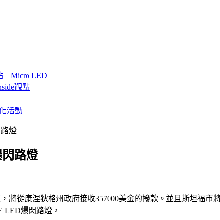
點
|
Micro LED
nside觀點
客製化活動
閃路燈
爆閃路燈
，將從康涅狄格州政府接收357000美金的撥款。並且斯坦福市將
 LED爆閃路燈。