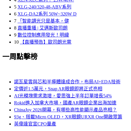
5
XLG-240/320-48-ABV系列
6
XLG-DA2系列 50W~320W D
7
「智能調光只是基本，健
8
直播重播 | 艾邁斯歐司朗
9
數位控制應用發光！明緯
10
【直播預告】歐司朗光電
一周點擊榜
諾瓦星雲與芯和半導體達成合作，布局AI+EDA技術
定價近1.5萬元，Snap AR眼鏡即將正式亮相
AI光模塊需求激增，愛思強上半年訂單增長54%
Rokid進入加拿大市場，國產AR眼鏡企業出海加速
ChinaJoy 2026開幕，有哪些高性能顯示產品亮相？
93g、搭載Micro OLED，XR眼鏡URXR One開啟眾籌
英偉達官宣CPO量產