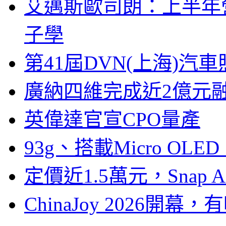
艾邁斯歐司朗：上半年
子學
第41屆DVN(上海)
廣納四維完成近2億元
英偉達官宣CPO量產
93g、搭載Micro OL
定價近1.5萬元，Snap
ChinaJoy 2026