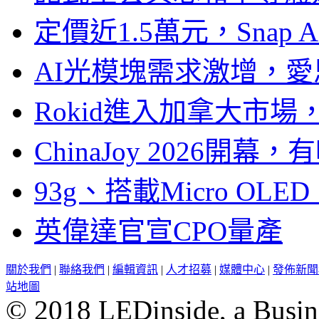
定價近1.5萬元，Snap
AI光模塊需求激增，愛
Rokid進入加拿大市
ChinaJoy 2026
93g、搭載Micro OL
英偉達官宣CPO量產
關於我們
|
聯絡我們
|
編輯資訊
|
人才招募
|
媒體中心
|
發佈新聞
站地圖
© 2018 LEDinside, a Busin