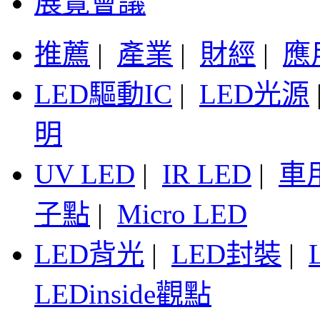
展覽會議
推薦
|
產業
|
財經
|
應
LED驅動IC
|
LED光源
明
UV LED
|
IR LED
|
車
子點
|
Micro LED
LED背光
|
LED封裝
|
LEDinside觀點