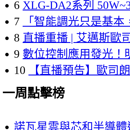
6
XLG-DA2系列 50W~3
7
「智能調光只是基本
8
直播重播 | 艾邁斯歐
9
數位控制應用發光！
10
【直播預告】歐司
一周點擊榜
諾瓦星雲與芯和半導體達