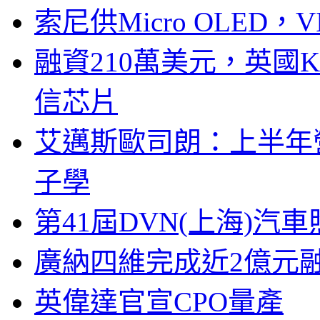
索尼供Micro OLED，
融資210萬美元，英國Ku
信芯片
艾邁斯歐司朗：上半年
子學
第41屆DVN(上海)
廣納四維完成近2億元
英偉達官宣CPO量產