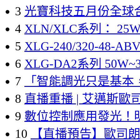
3
光寶科技五月份全球
4
XLN/XLC系列： 25W
5
XLG-240/320-48-A
6
XLG-DA2系列 50W~3
7
「智能調光只是基本
8
直播重播 | 艾邁斯歐
9
數位控制應用發光！
10
【直播預告】歐司