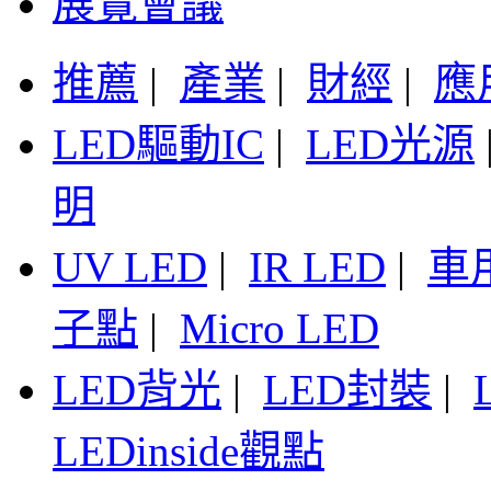
展覽會議
推薦
|
產業
|
財經
|
應
LED驅動IC
|
LED光源
明
UV LED
|
IR LED
|
車
子點
|
Micro LED
LED背光
|
LED封裝
|
LEDinside觀點