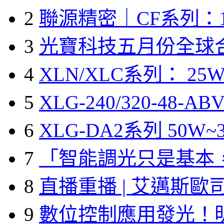
2
聯源精密｜CF系列：1
3
光寶科技五月份全球
4
XLN/XLC系列： 25W
5
XLG-240/320-48-A
6
XLG-DA2系列 50W~3
7
「智能調光只是基本
8
直播重播 | 艾邁斯歐
9
數位控制應用發光！