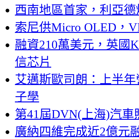
西南地區首家，利亞德
索尼供Micro OLED，
融資210萬美元，英國Ku
信芯片
艾邁斯歐司朗：上半年
子學
第41屆DVN(上海)
廣納四維完成近2億元