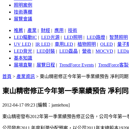
照明案例
技術專欄
展覽會議
推薦
|
產業
|
財經
|
應用
|
技術
LED驅動IC
|
LED光源
|
LED照明
|
LED路燈
|
智慧照明
UV LED
|
IR LED
|
車用LED
|
植物照明
|
OLED
|
量子
LED背光
|
LED封裝
|
LED磊晶
|
營收
|
MOCVD
|
LEDi
基本知識
展場直擊
|
展覽日程
|
TrendForce Events
|
TrendForce
首頁
>
產業資訊
>
東山精密修正今年第一季業績預告 凈利同期
東山精密修正今年第一季業績預告 凈利同
2012-04-17 09:23 [編輯：jamiehou]
東山精密發布2012年第一季業績預告修正公告，公司今年第一季歸屬
公司發布2011 年度利潤分配預案，以公司2011年末總股本1