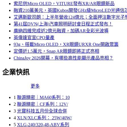
索尼供Micro OLED，VITURE發布XR/AR眼鏡新品
融資210萬美元，英國Kubos開發GHz級MicroLED光通信
艾邁斯歐司朗：上半年營收124億元；全面押注數字光子
第41屆DVN(上海)汽車照明研討會日程正式發布！
廣納四維完成近2億元融資，加碼AR全彩光波導
英偉達官宣CPO量產
93g、搭載Micro OLED，XR眼鏡URXR One開啟眾籌
定價近1.5萬元，Snap AR眼鏡即將正式亮相
ChinaJoy 2026開幕，有哪些高性能顯示產品亮相？
企業快訊
更多
1
聯源精密｜MA60系列：10
2
聯源精密｜CF系列：12V/
3
光寶科技五月份全球合併
4
XLN/XLC系列： 25W/40W/
5
XLG-240/320-48-ABV系列