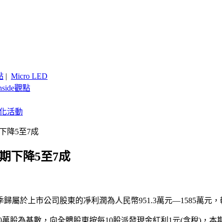
點
|
Micro LED
nside觀點
客製化活動
下降5至7成
期下降5至7成
於上市公司股東的凈利潤為人民幣951.3萬元—1585萬元，較20
9200萬股為基數，向全體股東按每10股派發現金紅利1元(含稅)