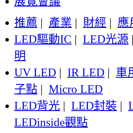
展覽會議
推薦
|
產業
|
財經
|
應
LED驅動IC
|
LED光源
明
UV LED
|
IR LED
|
車
子點
|
Micro LED
LED背光
|
LED封裝
|
LEDinside觀點