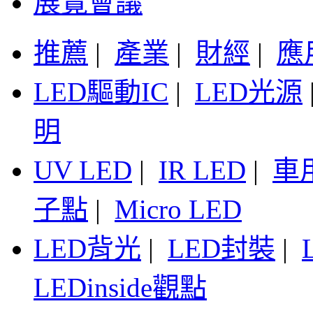
展覽會議
推薦
|
產業
|
財經
|
應
LED驅動IC
|
LED光源
明
UV LED
|
IR LED
|
車
子點
|
Micro LED
LED背光
|
LED封裝
|
LEDinside觀點