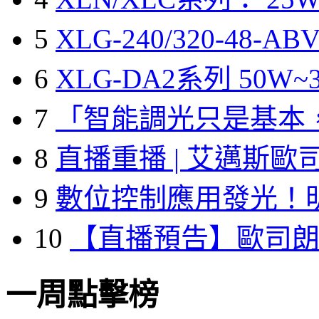
5
XLG-240/320-48-A
6
XLG-DA2系列 50W~3
7
「智能調光只是基本
8
直播重播 | 艾邁斯歐
9
數位控制應用發光！
10
【直播預告】歐司
一周點擊榜