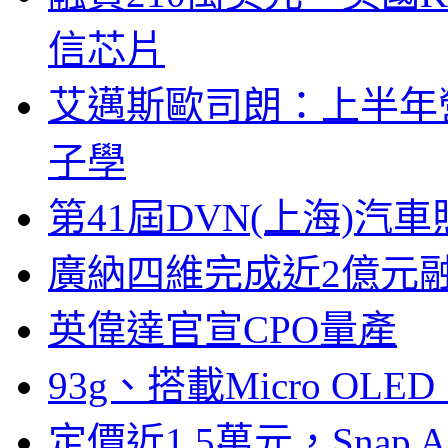
信芯片
艾邁斯歐司朗：上半年
子學
第41屆DVN(上海)
廣納四維完成近2億元
英偉達官宣CPO量產
93g、搭載Micro OL
定價近1.5萬元，Snap