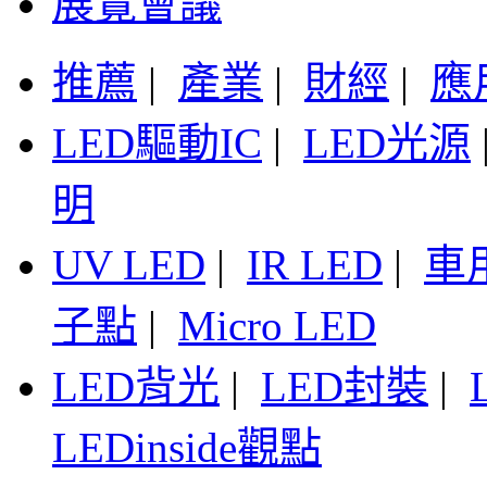
展覽會議
推薦
|
產業
|
財經
|
應
LED驅動IC
|
LED光源
明
UV LED
|
IR LED
|
車
子點
|
Micro LED
LED背光
|
LED封裝
|
LEDinside觀點