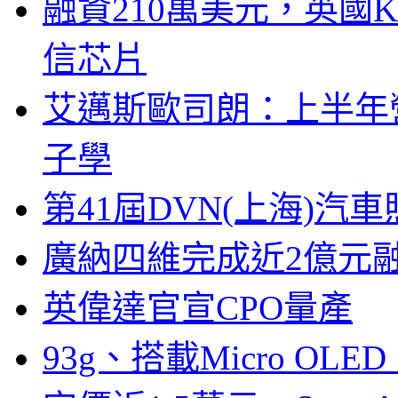
融資210萬美元，英國Ku
信芯片
艾邁斯歐司朗：上半年
子學
第41屆DVN(上海)
廣納四維完成近2億元
英偉達官宣CPO量產
93g、搭載Micro OL