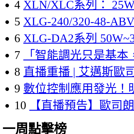
4
XLN/XLC系列： 25W
5
XLG-240/320-48-A
6
XLG-DA2系列 50W~3
7
「智能調光只是基本
8
直播重播 | 艾邁斯歐
9
數位控制應用發光！
10
【直播預告】歐司
一周點擊榜