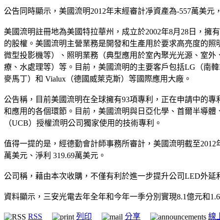
公告同時顯示，美國流明2012年末經審計凈資產為-557萬美
美國流明註冊地為美國特拉華州，成立於2002年8月28日，擁有一家全資子公司Lumi
的股權。美國流明主營業務是開發和生產用於要求高亮度的照明設
微型投影機等）、照明業務（典型應用於室內聚光光源、室外
療、水處理等）等。目前，美國流明的主要客戶包括LG（南韓LG）、Ace
麥馬丁）和 Vialux（德國威萊克斯）等國際應用大廠。
公告稱，目前美國流明在全球擁有93項專利，正在申請中的專利有
和應用的各個環節。目前，美國流明與日亞化學、首爾半導體
（UCB）授權流明公司獨家使用的技術專利。
值得一提的是，經德勤會計師事務所審計，美國流明截至2012年12月
萬美元、淨利 319.69萬美元。
公司稱，藉由本次收購，不僅有利於進一步提升公司LED外
資料顯示，三安光電去年全年和今年一季分別實現8.1億元和1.6
RSS
列印
分享
線