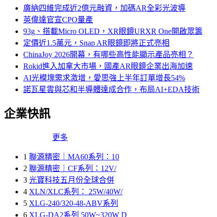
廣納四維完成近2億元融資，加碼AR全彩光波導
英偉達官宣CPO量產
93g、搭載Micro OLED，XR眼鏡URXR One開啟眾籌
定價近1.5萬元，Snap AR眼鏡即將正式亮相
ChinaJoy 2026開幕，有哪些高性能顯示產品亮相？
Rokid進入加拿大市場，國產AR眼鏡企業出海加速
AI光模塊需求激增，愛思強上半年訂單增長54%
諾瓦星雲與芯和半導體達成合作，布局AI+EDA技術
企業快訊
更多
1
聯源精密｜MA60系列：10
2
聯源精密｜CF系列：12V/
3
光寶科技五月份全球合併
4
XLN/XLC系列： 25W/40W/
5
XLG-240/320-48-ABV系列
6
XLG-DA2系列 50W~320W D