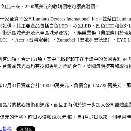
元，如此一來，2200萬美元的收購價格可謂高溢價。
nus Devices International, Inc，並藉由Luminus De
備，其主要產品包括白色LED、彩色LED、四色LED和紫外
、街道區域光源及汽車區域光源等）、娛樂業務（典型應用於現
r（台灣宏碁）、Zumtobel（奧地利奧德堡）、EYE Lightin
58項，合計151項，其中已取得和正在申請中的美國專利 94
、台灣晶元光電均有技術專利方面的合作。美國流明擁有和取得授
31日資產合計1190.99萬美元、負債合計1747.90萬美元，那麼
延和晶片的核心技術和通路，而且更有利於進一步加大公司整體產
億元的淨利，昨日股價報19.01元/股，自4月17日以來一個半月
上投稿