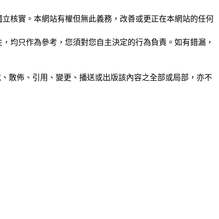
未經獨立核實。本網站有權但無此義務，改善或更正在本網站的任何
準確性，均只作為參考，您須對您自主決定的行為負責。如有錯漏，
制、轉載、散佈、引用、變更、播送或出版該內容之全部或局部，亦不