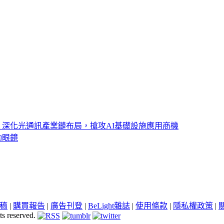
ght 深化光通訊產業鏈布局，搶攻AI基礎設施應用商機
動眼鏡
稿
|
購買報告
|
廣告刊登
|
BeLight雜誌
|
使用條款
|
隱私權政策
|
ts reserved.