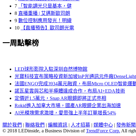
7
「智能調光只是基本，健
8
直播重播 | 艾邁斯歐司朗
9
數位控制應用發光！明緯
10
【直播預告】歐司朗光電
一周點擊榜
LED球形影院入駐深圳自然博物館
光寶科技宣布策略投資新加坡InP光通訊元件廠DenseLi
法國ENGO完成3934萬元融資，布局Micro OLED智能運
諾瓦星雲與芯和半導體達成合作，布局AI+EDA技術
定價近1.5萬元，Snap AR眼鏡即將正式亮相
Rokid進入加拿大市場，國產AR眼鏡企業出海加速
AI光模塊需求激增，愛思強上半年訂單增長54%
關於我們
|
聯絡我們
|
編輯資訊
|
人才招募
|
媒體中心
|
發佈新聞
© 2018 LEDinside, a Business Division of
TrendForce Corp.
All righ