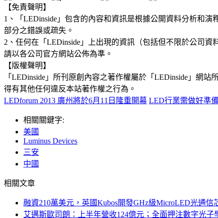
【免責聲明】
1、「LEDinside」包含的內容和資訊是根據公開資料分
部分之錯誤或疏失。
2、任何在「LEDinside」上出現的資訊（包括但不限於
請以各公司官方網站公佈為準。
【版權聲明】
「LEDinside」所刊原創內容之著作權屬於「LEDins
得有其他任何違反本站著作權之行為。
LEDforum 2013 廣州將於6月11日隆重開幕
LED行業需做好準
相關關鍵字:
美國
Luminus Devices
三安
中國
相關文章
融資210萬美元，英國Kubos開發GHz級MicroLED光通信
艾邁斯歐司朗：上半年營收124億元；全面押注數字光子