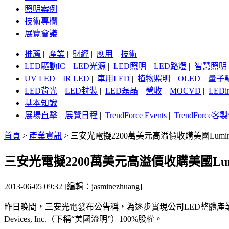
照明案例
技術專欄
展覽會議
推薦
|
產業
|
財經
|
應用
|
技術
LED驅動IC
|
LED光源
|
LED照明
|
LED路燈
|
智慧照明
UV LED
|
IR LED
|
車用LED
|
植物照明
|
OLED
|
量子
LED背光
|
LED封裝
|
LED磊晶
|
營收
|
MOCVD
|
LEDi
基本知識
展場直擊
|
展覽日程
|
TrendForce Events
|
TrendForce
首頁
>
產業資訊
>
三安光電擬2200萬美元高溢價收購美國Luminus 
三安光電擬2200萬美元高溢價收購美國Luminu
2013-06-05 09:32 [編輯：jasminezhuang]
昨日晚間，三安光電發布公告稱，為逐步實現公司LED整體產業發展的目
Devices, Inc.（下稱“美國流明”）100%股權。