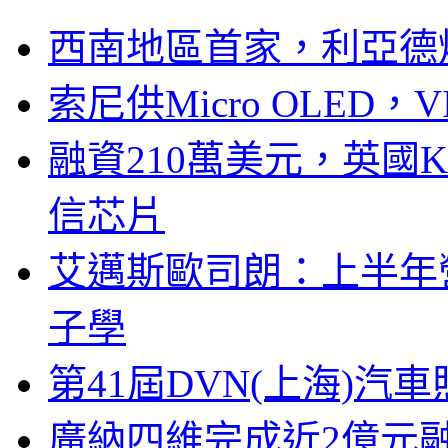
西南地區首家，利亞德
索尼供Micro OLED，
融資210萬美元，英國Ku
信芯片
艾邁斯歐司朗：上半年
子學
第41屆DVN(上海)
廣納四維完成近2億元