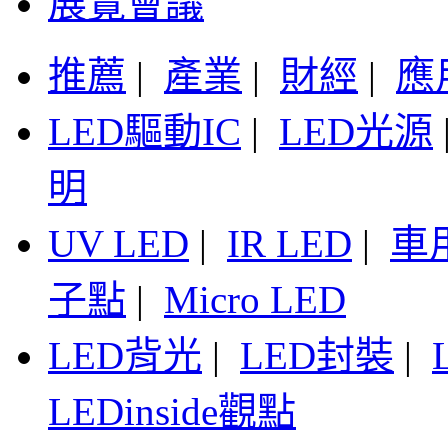
展覽會議
推薦
|
產業
|
財經
|
應
LED驅動IC
|
LED光源
明
UV LED
|
IR LED
|
車
子點
|
Micro LED
LED背光
|
LED封裝
|
LEDinside觀點