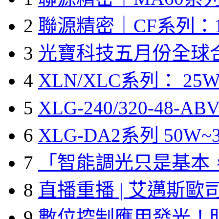
2
聯源精密｜CF系列：1
3
光寶科技五月份全球
4
XLN/XLC系列： 25W
5
XLG-240/320-48-A
6
XLG-DA2系列 50W~3
7
「智能調光只是基本
8
直播重播 | 艾邁斯歐
9
數位控制應用發光！