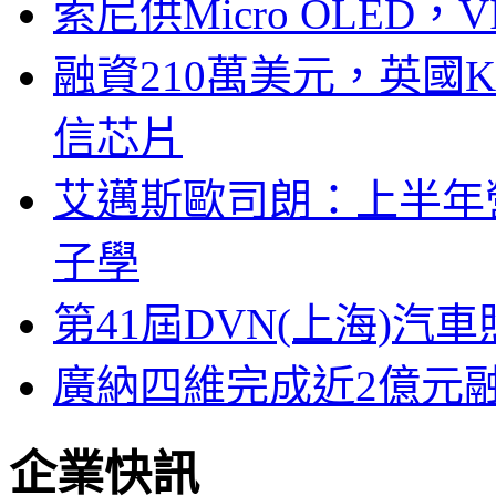
索尼供Micro OLED，
融資210萬美元，英國Ku
信芯片
艾邁斯歐司朗：上半年
子學
第41屆DVN(上海)
廣納四維完成近2億元
企業快訊