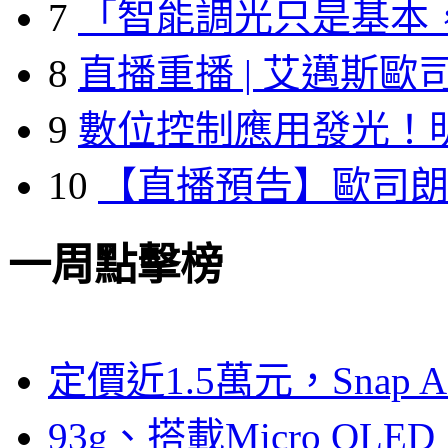
7
「智能調光只是基本
8
直播重播 | 艾邁斯歐
9
數位控制應用發光！
10
【直播預告】歐司
一周點擊榜
定價近1.5萬元，Snap
93g、搭載Micro OL