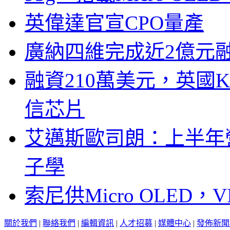
英偉達官宣CPO量產
廣納四維完成近2億元
融資210萬美元，英國Ku
信芯片
艾邁斯歐司朗：上半年
子學
索尼供Micro OLED，
關於我們
|
聯絡我們
|
編輯資訊
|
人才招募
|
媒體中心
|
發佈新聞