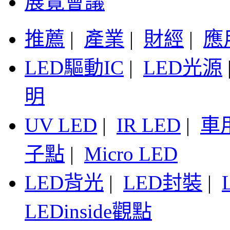
展覽會議
推薦
|
產業
|
財經
|
應
LED驅動IC
|
LED光源
明
UV LED
|
IR LED
|
車
子點
|
Micro LED
LED背光
|
LED封裝
|
LEDinside觀點