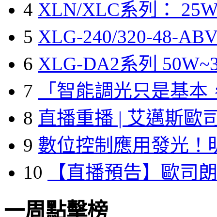
4
XLN/XLC系列： 25W
5
XLG-240/320-48-A
6
XLG-DA2系列 50W~3
7
「智能調光只是基本
8
直播重播 | 艾邁斯歐
9
數位控制應用發光！
10
【直播預告】歐司
一周點擊榜