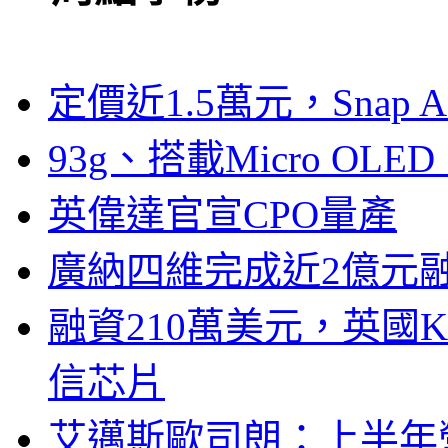
定價近1.5萬元，Snap
93g、搭載Micro OL
英偉達官宣CPO量產
廣納四維完成近2億元
融資210萬美元，英國Ku
信芯片
艾邁斯歐司朗：上半年