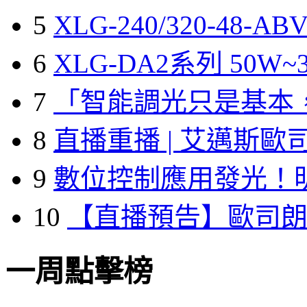
5
XLG-240/320-48-A
6
XLG-DA2系列 50W~3
7
「智能調光只是基本
8
直播重播 | 艾邁斯歐
9
數位控制應用發光！
10
【直播預告】歐司
一周點擊榜