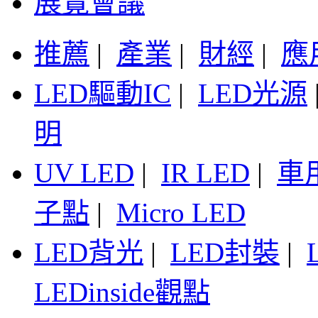
展覽會議
推薦
|
產業
|
財經
|
應
LED驅動IC
|
LED光源
明
UV LED
|
IR LED
|
車
子點
|
Micro LED
LED背光
|
LED封裝
|
LEDinside觀點