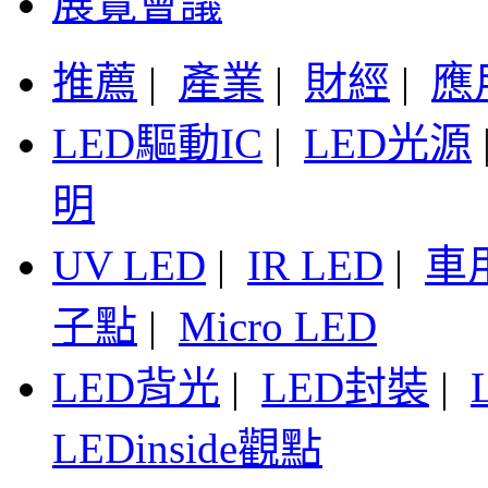
展覽會議
推薦
|
產業
|
財經
|
應
LED驅動IC
|
LED光源
明
UV LED
|
IR LED
|
車
子點
|
Micro LED
LED背光
|
LED封裝
|
LEDinside觀點