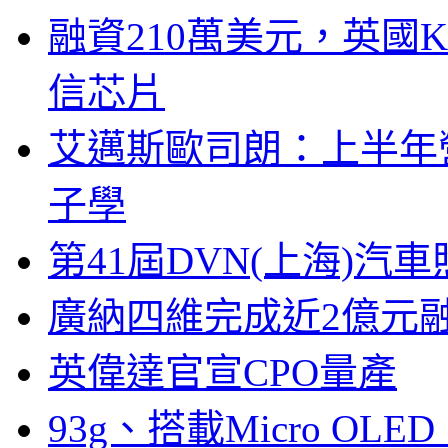
融資210萬美元，英國Ku
信芯片
艾邁斯歐司朗：上半年
子學
第41屆DVN(上海)
廣納四維完成近2億元
英偉達官宣CPO量產
93g、搭載Micro OL