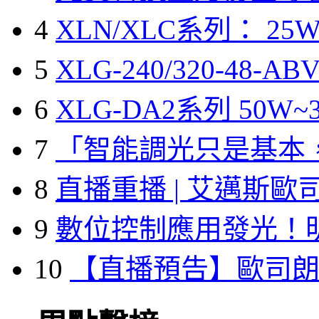
4
XLN/XLC系列： 25W
5
XLG-240/320-48-A
6
XLG-DA2系列 50W~3
7
「智能調光只是基本
8
直播重播 | 艾邁斯歐
9
數位控制應用發光！
10
【直播預告】歐司