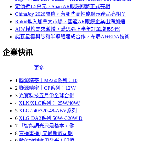
定價近1.5萬元，Snap AR眼鏡即將正式亮相
ChinaJoy 2026開幕，有哪些高性能顯示產品亮相？
Rokid進入加拿大市場，國產AR眼鏡企業出海加速
AI光模塊需求激增，愛思強上半年訂單增長54%
諾瓦星雲與芯和半導體達成合作，布局AI+EDA技術
企業快訊
更多
1
聯源精密｜MA60系列：10
2
聯源精密｜CF系列：12V/
3
光寶科技五月份全球合併
4
XLN/XLC系列： 25W/40W/
5
XLG-240/320-48-ABV系列
6
XLG-DA2系列 50W~320W D
7
「智能調光只是基本，健
8
直播重播 | 艾邁斯歐司朗
9
數位控制應用發光！明緯