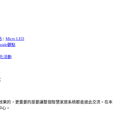
點
|
Micro LED
nside觀點
客製化活動
C
，更重要的是要讓整個智慧家居系統都能彼此交流。在本屆CES上
中心。