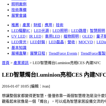
照明案例
技術專欄
展覽會議
推薦
|
產業
|
財經
|
應用
|
技術
LED驅動IC
|
LED光源
|
LED照明
|
LED路燈
|
智慧照明
UV LED
|
IR LED
|
車用LED
|
植物照明
|
OLED
|
量子
LED背光
|
LED封裝
|
LED磊晶
|
營收
|
MOCVD
|
LEDi
基本知識
展場直擊
|
展覽日程
|
TrendForce Events
|
TrendForce
首頁
>
產業資訊
>
LED智慧燭台Luminion亮相CES 內建NFC
LED智慧燭台Luminion亮相CES 內建NF
2016-01-07 10:05 [編輯：ivan]
想讓整個家都變得更智慧，僅僅依靠一兩個智慧燈泡是沒什麼效果的
觀看起來就像是一個「燭台」，可以成為智慧家居設備交流的