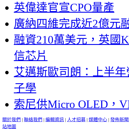
英偉達官宣CPO量產
廣納四維完成近2億元
融資210萬美元，英國Ku
信芯片
艾邁斯歐司朗：上半年
子學
索尼供Micro OLED，
關於我們
|
聯絡我們
|
編輯資訊
|
人才招募
|
媒體中心
|
發佈新聞
站地圖