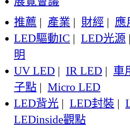
展覽會議
推薦
|
產業
|
財經
|
應
LED驅動IC
|
LED光源
明
UV LED
|
IR LED
|
車
子點
|
Micro LED
LED背光
|
LED封裝
|
LEDinside觀點