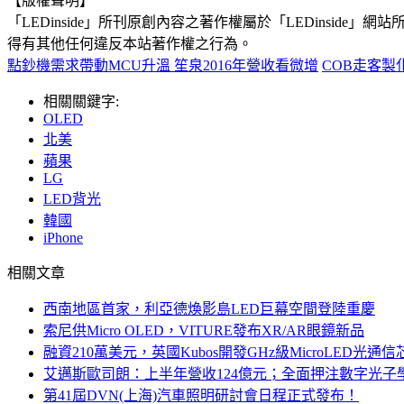
【版權聲明】
「LEDinside」所刊原創內容之著作權屬於「LEDins
得有其他任何違反本站著作權之行為。
點鈔機需求帶動MCU升溫 笙泉2016年營收看微增
COB走客製
相關關鍵字:
OLED
北美
蘋果
LG
LED背光
韓國
iPhone
相關文章
西南地區首家，利亞德煥影島LED巨幕空間登陸重慶
索尼供Micro OLED，VITURE發布XR/AR眼鏡新品
融資210萬美元，英國Kubos開發GHz級MicroLED光通信
艾邁斯歐司朗：上半年營收124億元；全面押注數字光子
第41屆DVN(上海)汽車照明研討會日程正式發布！