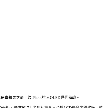
是奉蘋果之命，為iPhone進入OLED世代備戰。
ED面板，最快2017上半年初投產。至於LGD砸多少錢建廠，並