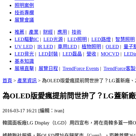
照明案例
技術專欄
展覽會議
推薦
|
產業
|
財經
|
應用
|
技術
LED驅動IC
|
LED光源
|
LED照明
|
LED路燈
|
智慧照明
UV LED
|
IR LED
|
車用LED
|
植物照明
|
OLED
|
量子
LED背光
|
LED封裝
|
LED磊晶
|
營收
|
MOCVD
|
LEDi
基本知識
展場直擊
|
展覽日程
|
TrendForce Events
|
TrendForce
首頁
>
產業資訊
>
為OLED版愛瘋提前問世拚了？LG蓋新廠、2
為OLED版愛瘋提前問世拚了？LG蓋新廠、
2016-03-17 16:21 [編輯：ivan]
韓國面板廠LG Display（LGD）周四宣布，將在南韓多蓋一
據韓聯社報導，新OLED選址在歸尾市（Gumi），距離首爾26