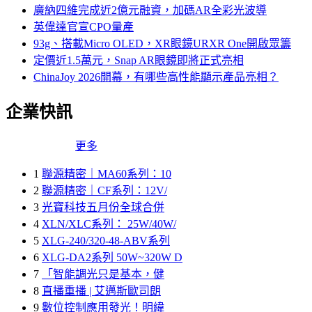
廣納四維完成近2億元融資，加碼AR全彩光波導
英偉達官宣CPO量產
93g、搭載Micro OLED，XR眼鏡URXR One開啟眾籌
定價近1.5萬元，Snap AR眼鏡即將正式亮相
ChinaJoy 2026開幕，有哪些高性能顯示產品亮相？
企業快訊
更多
1
聯源精密｜MA60系列：10
2
聯源精密｜CF系列：12V/
3
光寶科技五月份全球合併
4
XLN/XLC系列： 25W/40W/
5
XLG-240/320-48-ABV系列
6
XLG-DA2系列 50W~320W D
7
「智能調光只是基本，健
8
直播重播 | 艾邁斯歐司朗
9
數位控制應用發光！明緯