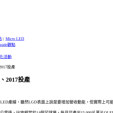
點
|
Micro LED
nside觀點
客製化活動
017投產
2017投產
條OLED產線，雖然LGD表面上說是要增加營收動能，但實際上可能
1公里遠，佔地相當於14個足球場，每月可產出15,000片萬片OL