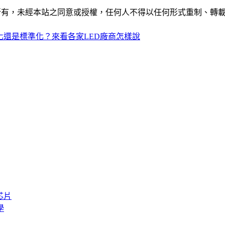
ide」網站所有，未經本站之同意或授權，任何人不得以任何形式重
化還是標準化？來看各家LED廠商怎樣說
芯片
學