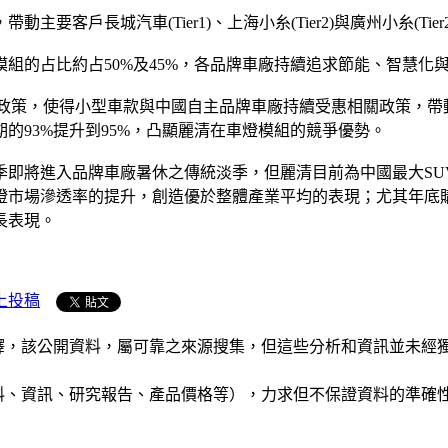
要客戶長城汽車(Tier1)、上海小糸(Tier2)與廣州小糸(T
燈模組的占比約占50%及45%，各品牌車廠持續追求節能、智慧
置稅減半政策，使得小型車款與中國自主品牌車廠持續受惠相關政策，
的93%提升到95%，凸顯麗清在車燈模組的競爭優勢。
將進入品牌車廠暑休之傳統淡季，但麗清目前為中國最大SUV品牌
車燈市場滲透率的提升，創造優於整體產業平均的表現；尤其年
長表現。
上投稿
析和演釋，該公開資料，屬可靠之來源搜集，但這些分析和資訊並
公司資料、資訊、研究報告、產品價格等），力求但不保證資料的