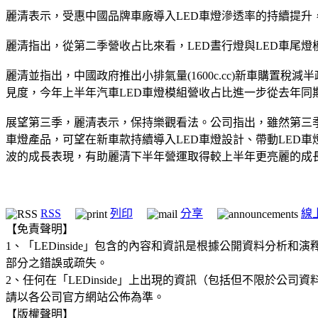
麗清表示，受惠中國品牌車廠導入LED車燈滲透率的持續提升，帶動主
麗清指出，從第二季營收占比來看，LED晝行燈與LED車尾
麗清並指出，中國政府推出小排氣量(1600c.cc)新車購
見度，今年上半年汽車LED車燈模組營收占比進一步從去年同期
展望第三季，麗清表示，保持樂觀看法。公司指出，雖然第三季即
車燈產品，可望在新車款持續導入LED車燈設計、帶動LED
波的成長表現，有助麗清下半年營運取得較上半年更亮麗的成
RSS
列印
分享
線
【免責聲明】
1、「LEDinside」包含的內容和資訊是根據公開資料分
部分之錯誤或疏失。
2、任何在「LEDinside」上出現的資訊（包括但不限於
請以各公司官方網站公佈為準。
【版權聲明】