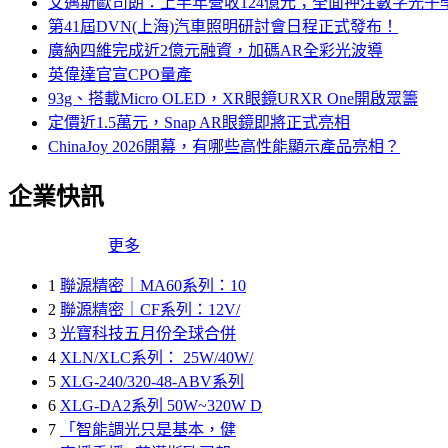
艾邁斯歐司朗：上半年營收124億元；全面押注數字光子
第41屆DVN(上海)汽車照明研討會日程正式發布！
廣納四維完成近2億元融資，加碼AR全彩光波導
英偉達官宣CPO量產
93g、搭載Micro OLED，XR眼鏡URXR One開啟眾籌
定價近1.5萬元，Snap AR眼鏡即將正式亮相
ChinaJoy 2026開幕，有哪些高性能顯示產品亮相？
企業快訊
更多
1
聯源精密｜MA60系列：10
2
聯源精密｜CF系列：12V/
3
光寶科技五月份全球合併
4
XLN/XLC系列： 25W/40W/
5
XLG-240/320-48-ABV系列
6
XLG-DA2系列 50W~320W D
7
「智能調光只是基本，健