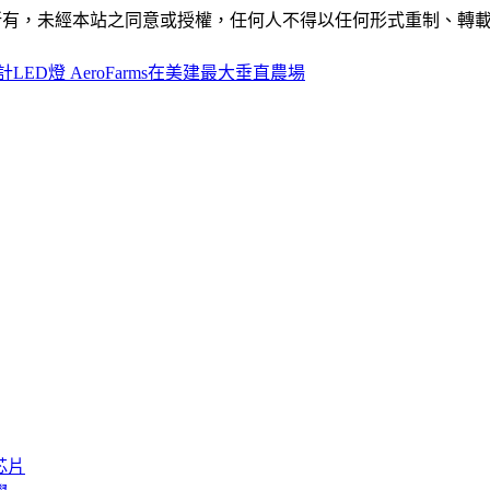
ide」網站所有，未經本站之同意或授權，任何人不得以任何形式重
LED燈 AeroFarms在美建最大垂直農場
芯片