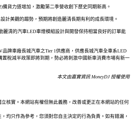
ier2)備貨力道增加，激勵第二季營收創下歷史同期新高。
化與設計美觀的趨勢，預期將創造麗清長期有利的成長環境。
帶動麗清的汽車LED車燈模組設計與開發保持相當良好的訂單能
車廠長城汽車之Tier 1供應商，供應長城汽車全車系LED
底購置稅減半政策即將到期，勢必將刺激中國新車消費市場有新一
本文由嘉實資訊 MoneyDJ 授權使用
未經獨立核實。本網站有權但無此義務，改善或更正在本網站的任何
準確性，均只作為參考，您須對您自主決定的行為負責。如有錯漏，