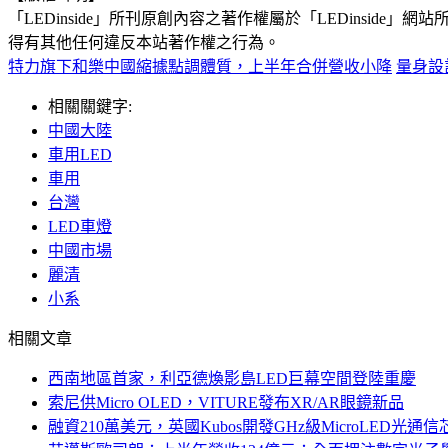
「LEDinside」所刊原創內容之著作權屬於「LEDins
得有其他任何違反本站著作權之行為。
特力旗下和樂中國縮據點調體質，上半年合併營收小降
量身設計
相關關鍵字:
中國大陸
車用LED
車用
台灣
LED車燈
中國市場
麗清
小系
相關文章
西南地區首家，利亞德煥影島LED巨幕空間登陸重慶
索尼供Micro OLED，VITURE發布XR/AR眼鏡新品
融資210萬美元，英國Kubos開發GHz級MicroLED光通信