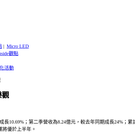
點
|
Micro LED
nside觀點
客製化活動
觀
樂觀
期成長10.69%；第二季營收為8.24億元，較去年同期成長24%；累
運將優於上半年。