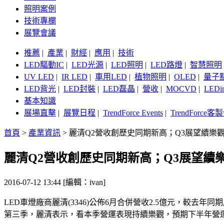
照明案例
技術專欄
展覽會議
推薦
|
產業
|
財經
|
應用
|
技術
LED驅動IC
|
LED光源
|
LED照明
|
LED路燈
|
智慧照明
UV LED
|
IR LED
|
車用LED
|
植物照明
|
OLED
|
量子
LED背光
|
LED封裝
|
LED磊晶
|
營收
|
MOCVD
|
LEDi
基本知識
展場直擊
|
展覽日程
|
TrendForce Events
|
TrendForce
首頁
>
產業資訊
>
麗清Q2營收創歷史同期新高；Q3展望續樂
麗清Q2營收創歷史同期新高；Q3展望續
2016-07-12 13:44 [編輯：ivan]
LED車燈廠商麗清(3346)公佈6月合併營收2.5億元，較去年同
第三季，麗清表示，看本季營運表現持續樂觀，預期下半年營