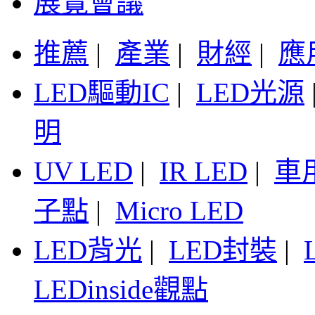
展覽會議
推薦
|
產業
|
財經
|
應
LED驅動IC
|
LED光源
明
UV LED
|
IR LED
|
車
子點
|
Micro LED
LED背光
|
LED封裝
|
LEDinside觀點