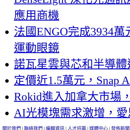
應用商機
法國ENGO完成3934萬
運動眼鏡
諾瓦星雲與芯和半導體達
定價近1.5萬元，Snap
Rokid進入加拿大市
AI光模塊需求激增，愛
關於我們
|
聯絡我們
|
編輯資訊
|
人才招募
|
媒體中心
|
發佈新聞