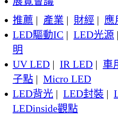
展覽會議
推薦
|
產業
|
財經
|
應
LED驅動IC
|
LED光源
明
UV LED
|
IR LED
|
車
子點
|
Micro LED
LED背光
|
LED封裝
|
LEDinside觀點