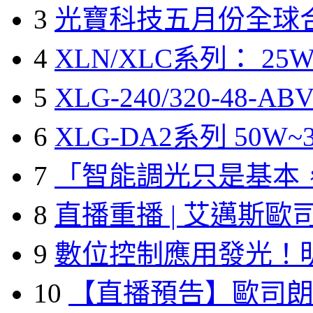
3
光寶科技五月份全球
4
XLN/XLC系列： 25W
5
XLG-240/320-48-A
6
XLG-DA2系列 50W~3
7
「智能調光只是基本
8
直播重播 | 艾邁斯歐
9
數位控制應用發光！
10
【直播預告】歐司