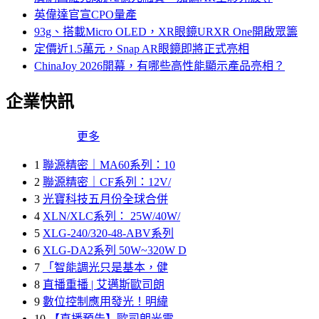
英偉達官宣CPO量產
93g、搭載Micro OLED，XR眼鏡URXR One開啟眾籌
定價近1.5萬元，Snap AR眼鏡即將正式亮相
ChinaJoy 2026開幕，有哪些高性能顯示產品亮相？
企業快訊
更多
1
聯源精密｜MA60系列：10
2
聯源精密｜CF系列：12V/
3
光寶科技五月份全球合併
4
XLN/XLC系列： 25W/40W/
5
XLG-240/320-48-ABV系列
6
XLG-DA2系列 50W~320W D
7
「智能調光只是基本，健
8
直播重播 | 艾邁斯歐司朗
9
數位控制應用發光！明緯
10
【直播預告】歐司朗光電