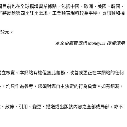
司目前也在全球擴增營業據點，包括中國、歐洲、美國、韓國、
子將反映第四季旺季需求，工業類表現料較為平穩，資訊類和機
52元。
本文由嘉實資訊 MoneyDJ 授權使用
未經獨立核實。本網站有權但無此義務，改善或更正在本網站的任何
準確性，均只作為參考，您須對您自主決定的行為負責。如有錯漏，
制、轉載、散佈、引用、變更、播送或出版該內容之全部或局部，亦不