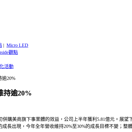
點
|
Micro LED
nside觀點
客製化活動
逾20%
持逾20%
，因年初併購美商旗下事業體的效益，公司上半年獲利5.81億元。
成長出現，今年全年營收維持20%至30%的成長目標不變；整