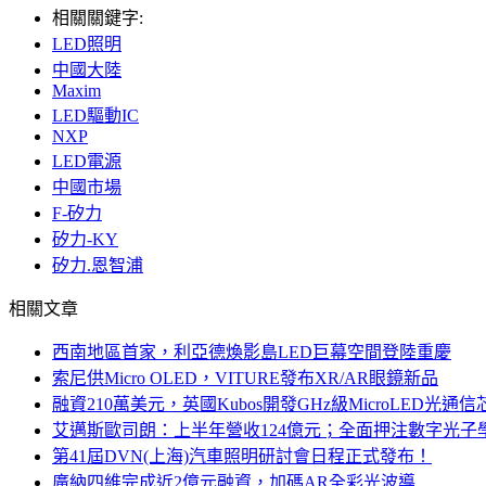
相關關鍵字:
LED照明
中國大陸
Maxim
LED驅動IC
NXP
LED電源
中國市場
F-矽力
矽力-KY
矽力.恩智浦
相關文章
西南地區首家，利亞德煥影島LED巨幕空間登陸重慶
索尼供Micro OLED，VITURE發布XR/AR眼鏡新品
融資210萬美元，英國Kubos開發GHz級MicroLED光通信
艾邁斯歐司朗：上半年營收124億元；全面押注數字光子
第41屆DVN(上海)汽車照明研討會日程正式發布！
廣納四維完成近2億元融資，加碼AR全彩光波導