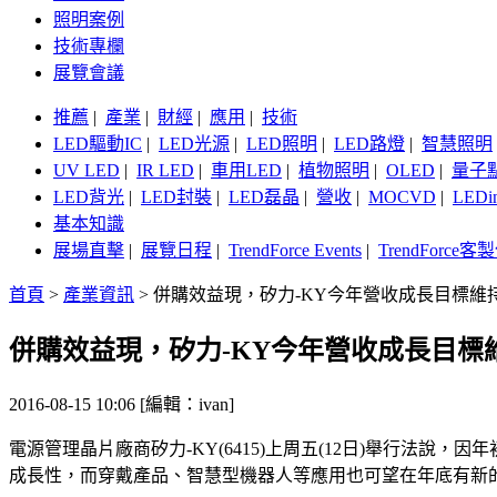
照明案例
技術專欄
展覽會議
推薦
|
產業
|
財經
|
應用
|
技術
LED驅動IC
|
LED光源
|
LED照明
|
LED路燈
|
智慧照明
UV LED
|
IR LED
|
車用LED
|
植物照明
|
OLED
|
量子
LED背光
|
LED封裝
|
LED磊晶
|
營收
|
MOCVD
|
LEDi
基本知識
展場直擊
|
展覽日程
|
TrendForce Events
|
TrendForce
首頁
>
產業資訊
>
併購效益現，矽力-KY今年營收成長目標維持
併購效益現，矽力-KY今年營收成長目標維
2016-08-15 10:06 [編輯：ivan]
電源管理晶片廠商矽力-KY(6415)上周五(12日)舉行法說
成長性，而穿戴產品、智慧型機器人等應用也可望在年底有新的