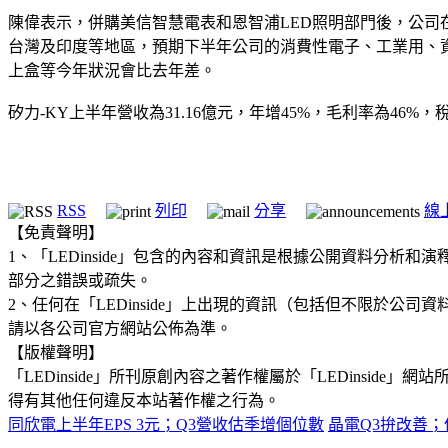
陳偉表示，併購美信智慧電表和恩智浦LED照明部門後，公
台灣及印度等地區，預期下半年公司的消費性電子、工業用、
上盒等今年狀況會比去年差。
矽力-KY上半年營收為31.16億元，年增45%，毛利率為46%，稅
RSS
列印
分享
線
【免責聲明】
1、「LEDinside」包含的內容和資訊是根據公開資料分
部分之錯誤或疏失。
2、任何在「LEDinside」上出現的資訊（包括但不限於
請以各公司官方網站公佈為準。
【版權聲明】
「LEDinside」所刊原創內容之著作權屬於「LEDins
得有其他任何違反本站著作權之行為。
同欣電上半年EPS 3元；Q3營收估季增個位數
晶電Q3拚改善