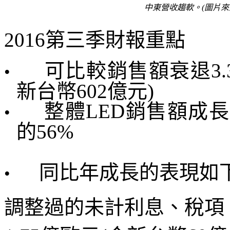
中東營收趨軟。
(圖片來
2016
第三季財報重點
可比較銷售額衰退
3
•
新台幣
602
億元
)
整體
LED
銷售額成長
•
的
56%
同比年成長的表現如
•
調整過的未計利息、稅項