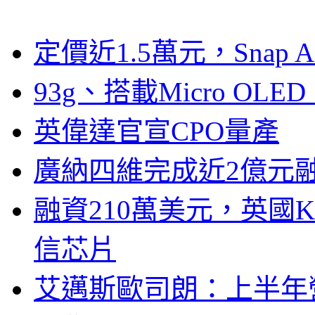
定價近1.5萬元，Snap
93g、搭載Micro OL
英偉達官宣CPO量產
廣納四維完成近2億元
融資210萬美元，英國Ku
信芯片
艾邁斯歐司朗：上半年