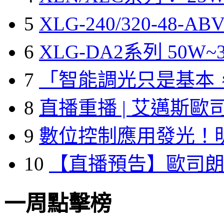
5
XLG-240/320-48-A
6
XLG-DA2系列 50W~3
7
「智能調光只是基本
8
直播重播 | 艾邁斯歐
9
數位控制應用發光！
10
【直播預告】歐司
一周點擊榜