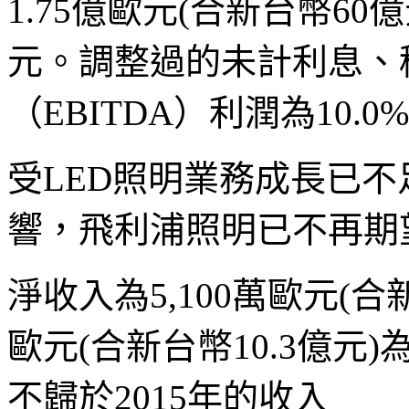
1.75
億歐元
(
合新台幣
60
億
元。調整過的未計利息、
（
EBITDA
）利潤為
10.0
受LED照明業務成長已
響，飛利浦照明已不再期
淨收入為
5,100
萬歐元
(
合
歐元
(
合新台幣
10.3
億元
)
不歸於
2015
年的收入