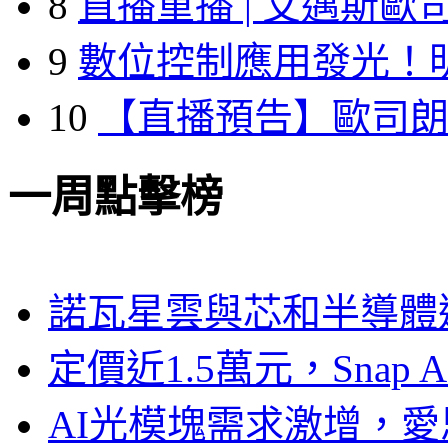
8
直播重播 | 艾邁斯歐
9
數位控制應用發光！
10
【直播預告】歐司
一周點擊榜
諾瓦星雲與芯和半導體達
定價近1.5萬元，Snap
AI光模塊需求激增，愛