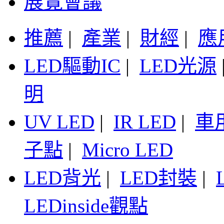
展覽會議
推薦
|
產業
|
財經
|
應
LED驅動IC
|
LED光源
明
UV LED
|
IR LED
|
車
子點
|
Micro LED
LED背光
|
LED封裝
|
LEDinside觀點