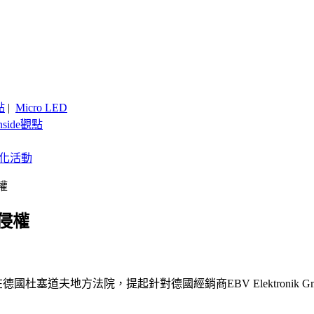
點
|
Micro LED
nside觀點
客製化活動
權
侵權
在德國杜塞道夫地方法院，提起針對德國經銷商EBV Elektronik GmbH