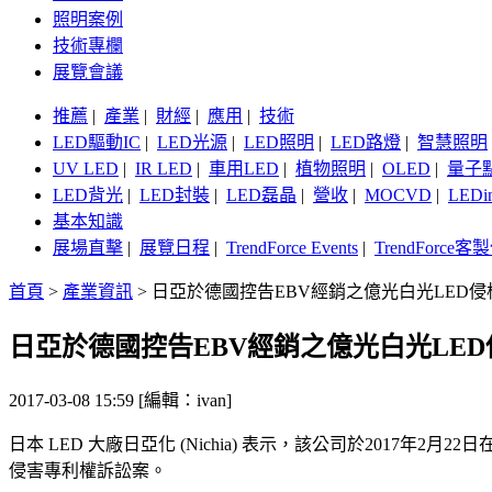
照明案例
技術專欄
展覽會議
推薦
|
產業
|
財經
|
應用
|
技術
LED驅動IC
|
LED光源
|
LED照明
|
LED路燈
|
智慧照明
UV LED
|
IR LED
|
車用LED
|
植物照明
|
OLED
|
量子
LED背光
|
LED封裝
|
LED磊晶
|
營收
|
MOCVD
|
LEDi
基本知識
展場直擊
|
展覽日程
|
TrendForce Events
|
TrendForce
首頁
>
產業資訊
>
日亞於德國控告EBV經銷之億光白光LED侵
日亞於德國控告EBV經銷之億光白光LED
2017-03-08 15:59 [編輯：ivan]
日本 LED 大廠日亞化 (Nichia) 表示，該公司於2017年2月22日
侵害專利權訴訟案。