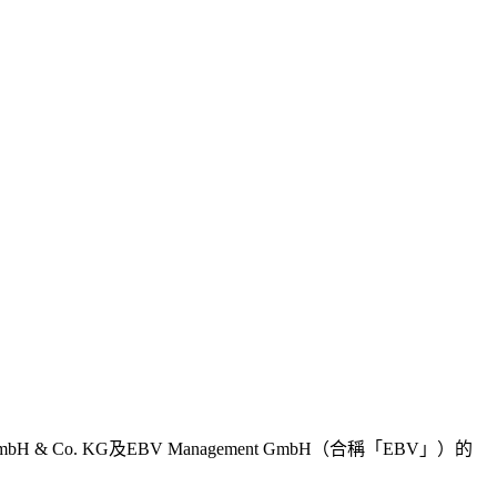
 & Co. KG及EBV Management GmbH（合稱「EBV」）的