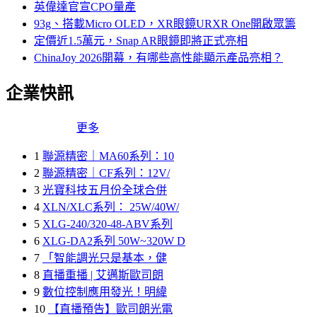
英偉達官宣CPO量產
93g、搭載Micro OLED，XR眼鏡URXR One開啟眾籌
定價近1.5萬元，Snap AR眼鏡即將正式亮相
ChinaJoy 2026開幕，有哪些高性能顯示產品亮相？
企業快訊
更多
1
聯源精密｜MA60系列：10
2
聯源精密｜CF系列：12V/
3
光寶科技五月份全球合併
4
XLN/XLC系列： 25W/40W/
5
XLG-240/320-48-ABV系列
6
XLG-DA2系列 50W~320W D
7
「智能調光只是基本，健
8
直播重播 | 艾邁斯歐司朗
9
數位控制應用發光！明緯
10
【直播預告】歐司朗光電