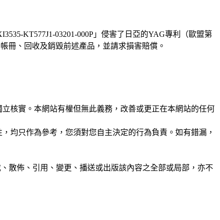
T577J1-03201-000P」侵害了日亞的YAG專利（歐盟第
、命其提出帳冊、回收及銷毀前述產品，並請求損害賠償。
未經獨立核實。本網站有權但無此義務，改善或更正在本網站的任何
準確性，均只作為參考，您須對您自主決定的行為負責。如有錯漏，
制、轉載、散佈、引用、變更、播送或出版該內容之全部或局部，亦不