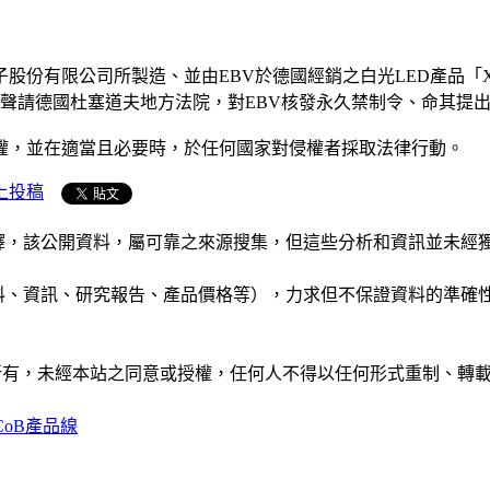
公司所製造、並由EBV於德國經銷之白光LED產品「XI3535-K
9號）。因此，日亞聲請德國杜塞道夫地方法院，對EBV核發永久禁制令
權，並在適當且必要時，於任何國家對侵權者採取法律行動。
上投稿
析和演釋，該公開資料，屬可靠之來源搜集，但這些分析和資訊並
公司資料、資訊、研究報告、產品價格等），力求但不保證資料的
ide」網站所有，未經本站之同意或授權，任何人不得以任何形式重
CoB產品線