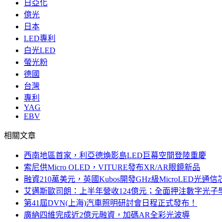
日亞化
億光
日本
LED專利
白光LED
螢光粉
德國
台灣
專利
YAG
EBV
相關文章
西南地區首家，利亞德煥影島LED巨幕空間登陸重慶
索尼供Micro OLED，VITURE發布XR/AR眼鏡新品
融資210萬美元，英國Kubos開發GHz級MicroLED光通信
艾邁斯歐司朗：上半年營收124億元；全面押注數字光子
第41屆DVN(上海)汽車照明研討會日程正式發布！
廣納四維完成近2億元融資，加碼AR全彩光波導