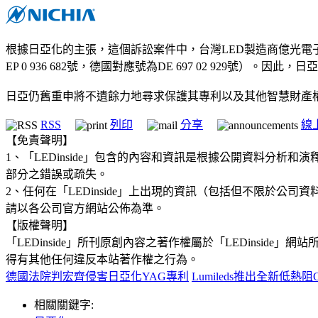
根據日亞化的主張，這個訴訟案件中，台灣LED製造商億光電子股份有限
EP 0 936 682號，德國對應號為DE 697 02 92
日亞仍舊重申將不遺餘力地尋求保護其專利以及其他智慧財產
RSS
列印
分享
線
【免責聲明】
1、「LEDinside」包含的內容和資訊是根據公開資料分
部分之錯誤或疏失。
2、任何在「LEDinside」上出現的資訊（包括但不限於
請以各公司官方網站公佈為準。
【版權聲明】
「LEDinside」所刊原創內容之著作權屬於「LEDins
得有其他任何違反本站著作權之行為。
德國法院判宏齊侵害日亞化YAG專利
Lumileds推出全新低熱阻
相關關鍵字: