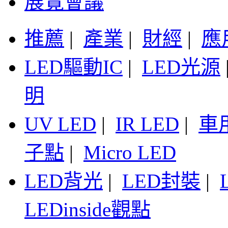
展覽會議
推薦
|
產業
|
財經
|
應
LED驅動IC
|
LED光源
明
UV LED
|
IR LED
|
車
子點
|
Micro LED
LED背光
|
LED封裝
|
LEDinside觀點