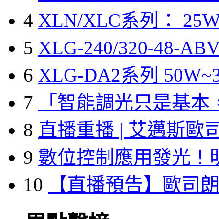
4
XLN/XLC系列： 25W
5
XLG-240/320-48-A
6
XLG-DA2系列 50W~3
7
「智能調光只是基本
8
直播重播 | 艾邁斯歐
9
數位控制應用發光！
10
【直播預告】歐司